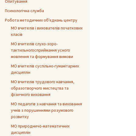
Опитування
Психологічна служба
Робота методичних об'єднань центру
МО вчителів і вихователів початкових
класів
МО вчителів слухо-зоро-
тактильногосприймання усного
мовлення та формування вимови
МО вчителів суспільно-гуманітарних
дисциплін
МО вчителів трудового навчання,
образотворчого мистецтва та
фізичного виховання
МО педагогів з навчання та виховання
учнів з порушеннями розумового
розвитку
МО природничо-математичних
дисциплін