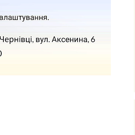
ними
рудового
го
фізичного
очаткових
’єднання
вчання і
ів
сів з
ого