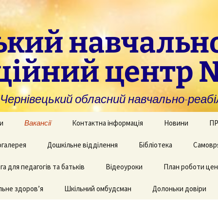
ький навчальн
ційний центр 
нівецький обласний навчально-реабіл
и
Вакансії
Контактна інформація
Новини
ПР
омогу закладам із
галерея
Дошкільне відділення
Бібліотека
Самовр
За
ивною та
ви
дуальною
а для педагогів та батьків
и навчання
рея творчих робіт
Рекомендації для
Відеоуроки
План роботи це
батьків дітей з КІ
Фі
аційно-
ьне здоров’я
 приміщень
Шкільний омбудсман
Долоньки довіри
чні послуги для
аду
Пу
и та фахівців