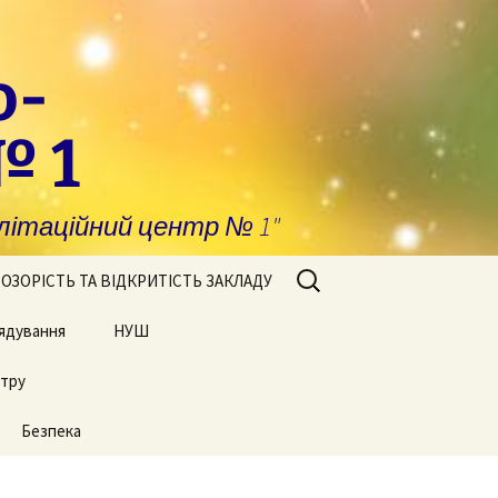
о-
№ 1
ітаційний центр № 1"
Пошук:
ОЗОРІСТЬ ТА ВІДКРИТІСТЬ ЗАКЛАДУ
ядування
побігання та
НУШ
явлення корупції
нтру
Сторінки нашого життя
нансова звітність
Безпека
блічні закупівлі