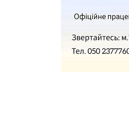
інтелектуаль
порушеннями
МО вчителів т
навчання,
образотворчо
мистецтва та 
виховання
МО вчителів і
вихователів п
класів
Методичне об
педагогів з на
виховання учн
початкових кла
порушеннями
інтелектуальн
розвитку