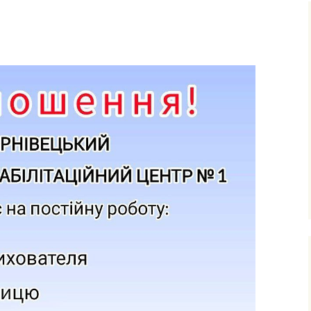
ня та виховання
ксна діагностика
з особливими
бами
ексна
тація
о-
ама
ьтування батьків
лухо-
ого
ного
имови
успільно-
дисциплін
з навчання
чнів з