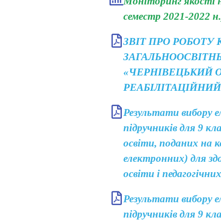
Моніторинг якості н
семестр 2021-2022 н.
ЗВІТ ПРО РОБОТУ
ЗАГАЛЬНООСВІТН
«ЧЕРНІВЕЦЬКИЙ 
РЕАБІЛІТАЦІЙНИЙ
Результати вибору е
підручників для 9 кла
освіти, поданих на к
електронних) для здо
освіти і педагогічни
Результати вибору е
підручників для 9 кла