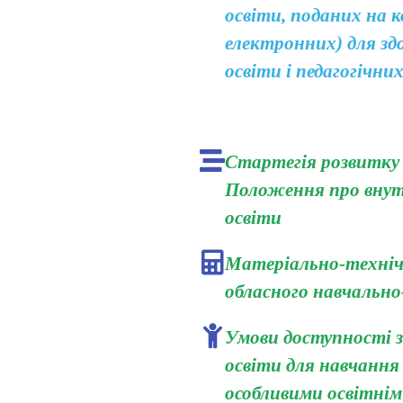
освіти, поданих на к
електронних) для здо
освіти і педагогічни
Стартегія розвитку 
Положення про внут
освіти
Матеріально-технічн
обласного навчально
Умови доступності 
освіти для навчання 
особливими освітні