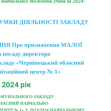
навчальних досягнень учнів за 2024-
інтелектуальними
порушеннями
МО вчителів трудового
навчання,
СУМКИ ДІЯЛЬНОСТІ ЗАКЛАДУ
образотворчого
мистецтва та фізичного
.
виховання
МО вчителів і
Я Про призначення МАЛОЇ
вихователів початкових
класів
а посаду директора
Методичне об’єднання
кладу «Чернівецький обласний
педагогів з навчання і
виховання учнів
літаційний центр № 1»
початкових класів з
порушеннями
інтелектуального
розвитку
2024 рік
КОМУНАЛЬНОГО ЗАКЛАДУ
БЛАСНИЙ НАВЧАЛЬНО-
ЕНТР № 1» У 2023/2024 НАВЧАЛЬНОМУ