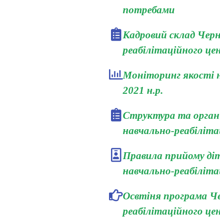
потребами
Кадровий склад Черн
реабілітаційного це
Моніторинг якості н
2021 н.р.
Структура та орган
навчально-реабіліт
Правила прийому діт
навчально-реабіліта
Освтіня програма Че
реабілітаційного це