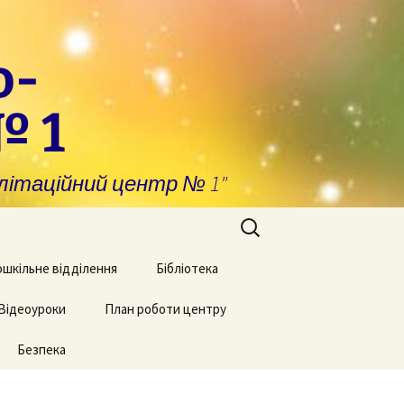
о-
№ 1
ітаційний центр № 1"
шкільне відділення
Бібліотека
т
комендації для
Відеоуроки
План роботи центру
тьків дітей з КІ
Безпека