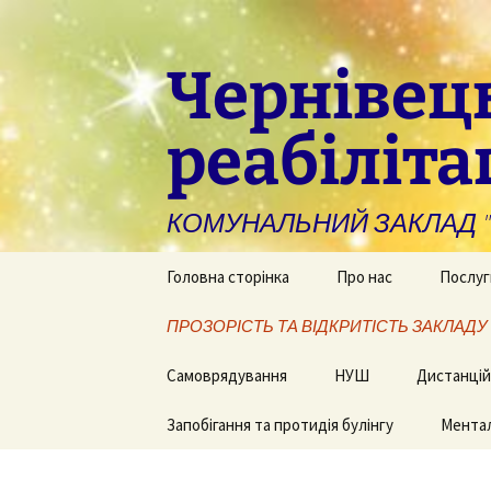
Чернівец
реабіліта
КОМУНАЛЬНИЙ ЗАКЛАД "Чер
Головна сторінка
Про нас
Послуг
ПРОЗОРІСТЬ ТА ВІДКРИТІСТЬ ЗАКЛАДУ
Структура
На доп
інклюз
індиві
Запобігання та
Самоврядування
НУШ
Історія закладу
Дистанцій
формам
виявлення корупції
Запобігання та протидія булінгу
Сторінки нашого жит
Наші спеціалісти
Домашні з
Інформ
Ментал
Фінансова звітність
роботи під
методи
карантину
громад
Методична робота
Публічні закупівлі