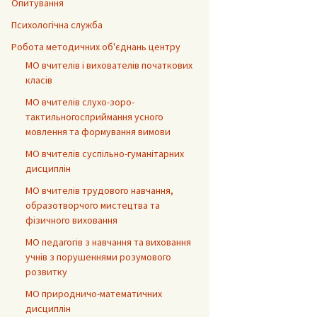
Опитування
Психологічна служба
Робота методичних об'єднань центру
МО вчителів і вихователів початкових
класів
МО вчителів слухо-зоро-
тактильногосприймання усного
мовлення та формування вимови
МО вчителів суспільно-гуманітарних
дисциплін
МО вчителів трудового навчання,
образотворчого мистецтва та
фізичного виховання
МО педагогів з навчання та виховання
учнів з порушеннями розумового
розвитку
МО природничо-математичних
дисциплін