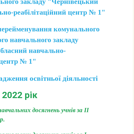
ьного закладу "Чернівецький
ьно-реабілітаційний центр № 1"
ерейменування комунального
ого навчального закладу
бласний навчально-
 центр № 1"
вадження освітньої діяльності
2022 рік
вчальних досягнень учнів за ІІ
р.