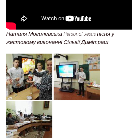
Наталя Могилевська Personal Jesus пісня у
жестовому виконанні Сільвії Димітраш