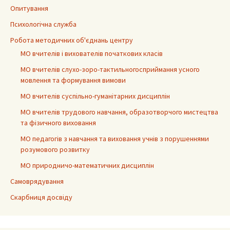
Опитування
Психологічна служба
Робота методичних об'єднань центру
МО вчителів і вихователів початкових класів
МО вчителів слухо-зоро-тактильногосприймання усного
мовлення та формування вимови
МО вчителів суспільно-гуманітарних дисциплін
МО вчителів трудового навчання, образотворчого мистецтва
та фізичного виховання
МО педагогів з навчання та виховання учнів з порушеннями
розумового розвитку
МО природничо-математичних дисциплін
Самоврядування
Скарбниця досвіду