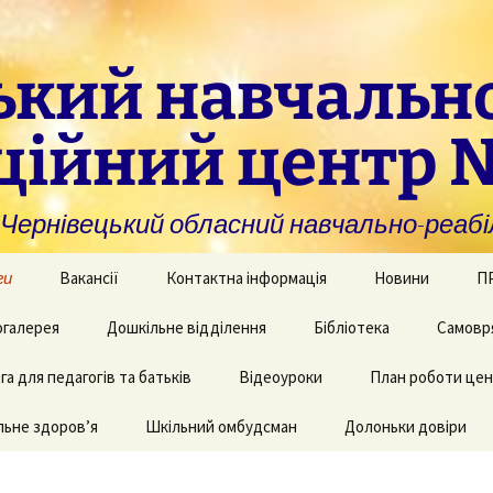
ький навчальн
ційний центр 
нівецький обласний навчально-реабіл
ги
Вакансії
Контактна інформація
Новини
П
омогу закладам із
галерея
Дошкільне відділення
Бібліотека
Самовр
За
ивною та
ви
дуальною
а для педагогів та батьків
и навчання
рея творчих робіт
Рекомендації для
Відеоуроки
План роботи це
батьків дітей з КІ
Фі
аційно-
ьне здоров’я
 приміщень
Шкільний омбудсман
Долоньки довіри
чні послуги для
аду
Пу
и та фахівців