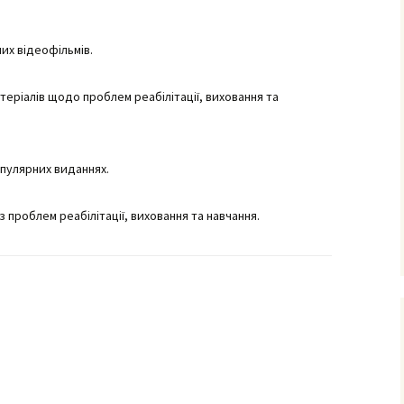
ними
их відеофільмів.
рудового
го
фізичного
теріалів щодо проблем реабілітації, виховання та
очаткових
опулярних виданнях.
з проблем реабілітації, виховання та навчання.
’єднання
вчання і
ів
сів з
ого