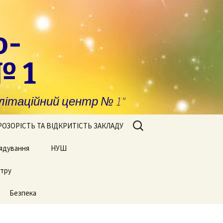
о-
№ 1
ітаційний центр № 1"
Пошук:
РОЗОРІСТЬ ТА ВІДКРИТІСТЬ ЗАКЛАДУ
ядування
побігання та
НУШ
явлення корупції
нтру
Сторінки нашого життя
нансова звітність
Безпека
блічні закупівлі