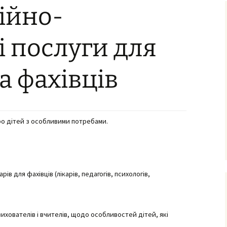
ійно-
ня та виховання
ксна діагностика
з особливими
 послуги для
бами
ексна
а фахівців
тація
о-
ама
ьтування батьків
о дітей з особливими потребами.
лухо-
ого
ного
имови
в для фахівців (лікарів, педагогів, психологів,
успільно-
дисциплін
з навчання
 вихователів і вчителів, щодо особливостей дітей, які
чнів з