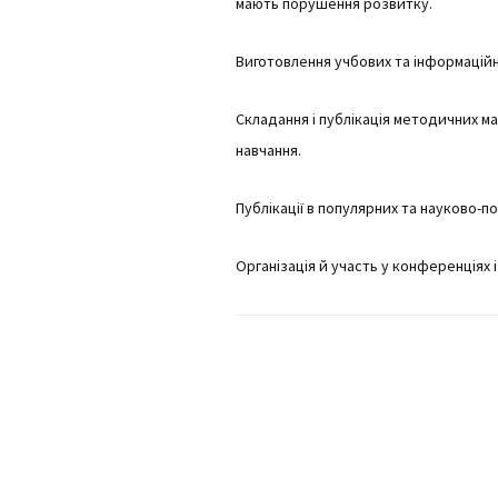
інтелектуаль
мають порушення розвитку.
порушеннями
Виготовлення учбових та інформаційн
МО вчителів т
навчання,
образотворчо
мистецтва та 
Складання і публікація методичних ма
виховання
навчання.
МО вчителів і
вихователів п
Публікації в популярних та науково-п
класів
Організація й участь у конференціях і
Методичне об
педагогів з на
виховання учн
початкових кла
порушеннями
інтелектуальн
розвитку