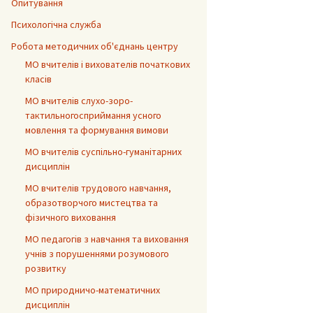
Опитування
Психологічна служба
Робота методичних об'єднань центру
МО вчителів і вихователів початкових
класів
МО вчителів слухо-зоро-
тактильногосприймання усного
мовлення та формування вимови
МО вчителів суспільно-гуманітарних
дисциплін
МО вчителів трудового навчання,
образотворчого мистецтва та
фізичного виховання
МО педагогів з навчання та виховання
учнів з порушеннями розумового
розвитку
МО природничо-математичних
дисциплін