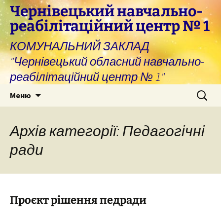
Перейти
Чернівецький навчально-
до
реабілітаційний центр № 1
вмісту
КОМУНАЛЬНИЙ ЗАКЛАД
"Чернівецький обласний навчально-
реабілітаційний центр № 1"
Пошук:
Меню
Архів категорії: Педагогічні
ради
Проєкт рішення педради