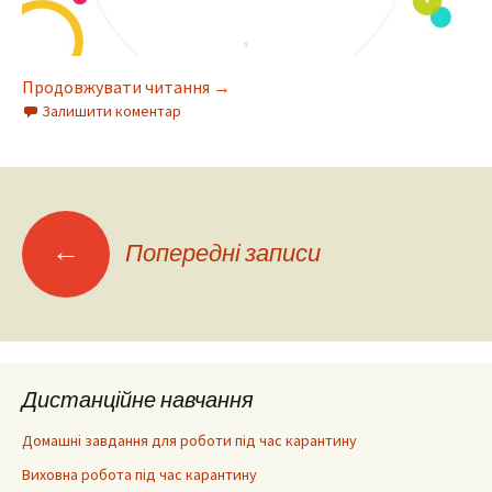
Продовжувати читання
→
Залишити коментар
Навігація
←
Попередні записи
по
записах
Дистанційне навчання
Домашні завдання для роботи під час карантину
Виховна робота під час карантину