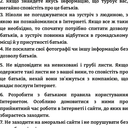
2. Якщо знайдете якусь інформацію, що турбує вас,
негайно сповістіть про це батьків.
3. Ніколи не погоджуватися на зустріч з людиною, з
якою ви познайомилися в Інтернеті. Якщо все ж таки
це необхідно, то спочатку потрібно спитати дозволу
батьків, а зустріч повинна відбутися в громадському
місці й у присутності батьків.
4. Не посилати свої фотографії чи іншу інформацію без
дозволу батьків.
5. Не відповідати на невиховані і грубі листи. Якщо
одержите такі листи не з вашої вини, то сповістіть про
це батьків, нехай вони зв’яжуться з компанією, що
надає послуги Інтернет.
6. Розробити з батьками правила користування
Інтернетом. Особливо домовитися з ними про
прийнятний час роботи в Інтернеті і сайти, до яких ви
збираєтесь заходити.
7. Не заходити на аморальні сайти і не порушувати без