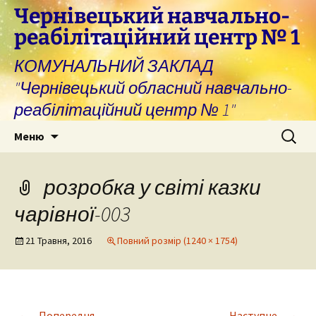
Перейти
Чернівецький навчально-
до
реабілітаційний центр № 1
вмісту
КОМУНАЛЬНИЙ ЗАКЛАД
"Чернівецький обласний навчально-
реабілітаційний центр № 1"
Пошук:
Меню
розробка у світі казки
чарівної-003
21 Травня, 2016
Повний розмір (1240 × 1754)
←
→
Попередня
Наступне