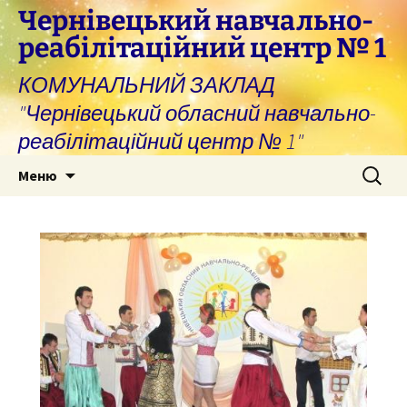
Перейти
Чернівецький навчально-
до
реабілітаційний центр № 1
вмісту
КОМУНАЛЬНИЙ ЗАКЛАД
"Чернівецький обласний навчально-
реабілітаційний центр № 1"
Пошук:
Меню