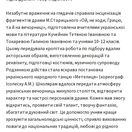
Незабутнє враження на глядачів справила інсценізація
фрагментів драми М.Старицького «Ой, не ходи, Грицю,
та й на вечорниці», підготовлена вчителями української
мови та літератури Кучейник Тетяною Іванівною та
Токаревою Галиною Іванівною та учнями 10-12 класів.
Цьому передувала кропітка робота по підбору вдалих
акторських образів, виготовленню декорацій та
реквізиту, підготовці костюмів, музичного супроводу.
Родзинкою дійства стала яскрава постановка
українського народного танцю «Метелиця» (хореограф
Ісопеску А.М.). Школярам вдалося передати атмосферу
українських вечорниць минулого століття, відтворити
характер та настрої персонажів драми. Кожен мав змогу
відкритись, проявити свій талант, творчу фантазію,
збагатити духовний світ. Це допомогло учням краще
зрозуміти загальнолюдські цінності, сприяло вихованню
поваги до національних традицій, любові до рідного