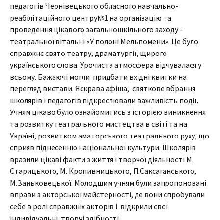
педагогів Чернівецького обласного навчально-
реабілітаційного центру№1 на організацію та
проведення цікавого загальношкільного заходу –
театральної вітальні «У полоні Мельпомени». Це було
справжнє свято театру, драматургії, щирого
українського слова. Урочиста атмосфера відчувалася у
всьому. Бажаючі могли придбати вхідні квитки на
перегляд вистави. Яскрава афіша, святкове вбрання
школярів і педагогів підкреслювали важливість події.
Учням цікаво було ознайомитись з історією виникнення
та розвитку театрального мистецтва в світі та на
Україні, розвитком аматорського театрального руху, що
сприяв піднесенню національної культури. Школярів
вразили цікаві факти з життя і творчої діяльності М.
Старицького, М. Кропивницького, П.Саксаганського,
М.Заньковецької. Молодшим учням були запропоновані
вправи з акторської майстерності, де вони спробували
себе в ролі справжніх акторів і відкрили свої
індивідуальні творчі здібності.