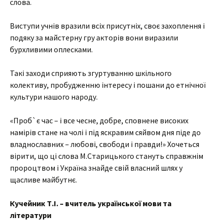
слова.
Виступи учнів вразили всіх присутніх, своє захоплення і
подяку за майстерну гру акторів вони виразили
бурхливими оплесками.
Такі заходи сприяють згуртуванню шкільного
колективу, пробудженню інтересу і пошани до етнічної
культури нашого народу.
«Проб`є час – і все чесне, добре, сповнене високих
намірів стане на чолі і під яскравим сяйвом дня піде до
владнославних – любові, свободи і правди!» Хочеться
вірити, що ці слова М.Старицького стануть справжнім
пророцтвом і Україна знайде свій власний шлях у
щасливе майбутнє.
Кучейник Т.І. – вчитель української мови та
літератури