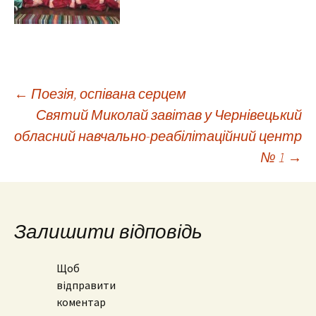
Навігація
←
Поезія, оспівана серцем
Святий Миколай завітав у Чернівецький
обласний навчально-реабілітаційний центр
по
№ 1
→
запису
Залишити відповідь
Щоб
відправити
коментар