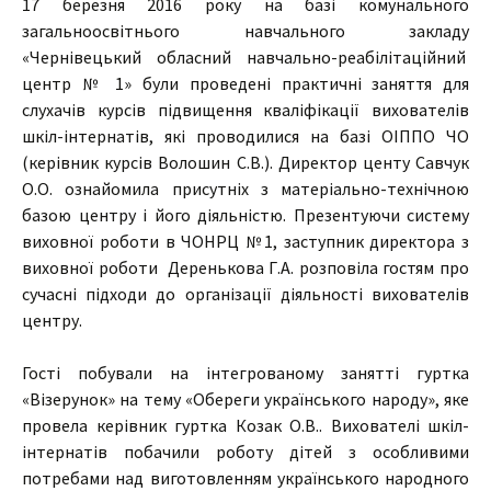
17 березня 2016 року на базі комунального
загальноосвітнього навчального закладу
«Чернівецький обласний навчально-реабілітаційний
центр № 1» були проведені практичні заняття для
слухачів курсів підвищення кваліфікації вихователів
шкіл-інтернатів, які проводилися на базі ОІППО ЧО
(керівник курсів Волошин С.В.). Директор центу Савчук
О.О. ознайомила присутніх з матеріально-технічною
базою центру і його діяльністю. Презентуючи систему
виховної роботи в ЧОНРЦ №1, заступник директора з
виховної роботи Деренькова Г.А. розповіла гостям про
сучасні підходи до організації діяльності вихователів
центру.
Гості побували на інтегрованому занятті гуртка
«Візерунок» на тему «Обереги українського народу», яке
провела керівник гуртка Козак О.В.. Вихователі шкіл-
інтернатів побачили роботу дітей з особливими
потребами над виготовленням українського народного