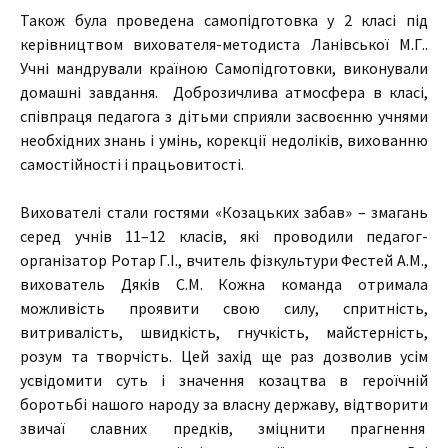
Також була проведена самопідготовка у 2 класі під
керівництвом вихователя-методиста Ланівської М.Г..
Учні мандрували країною Самопідготовки, виконували
домашні завдання. Доброзичлива атмосфера в класі,
співпраця педагога з дітьми сприяли засвоєнню учнями
необхідних знань і умінь, корекції недоліків, вихованню
самостійності і працьовитості.
Вихователі стали гостями «Козацьких забав» – змагань
серед учнів 11–12 класів, які проводили педагог-
організатор Ротар Г.І., вчитель фізкультури Фестей А.М.,
вихователь Дяків С.М. Кожна команда отримала
можливість проявити свою силу, спритність,
витривалість, швидкість, гнучкість, майстерність,
розум та творчість. Цей захід ще раз дозволив усім
усвідомити суть і значення козацтва в героїчній
боротьбі нашого народу за власну державу, відтворити
звичаї славних предків, зміцнити прагнення