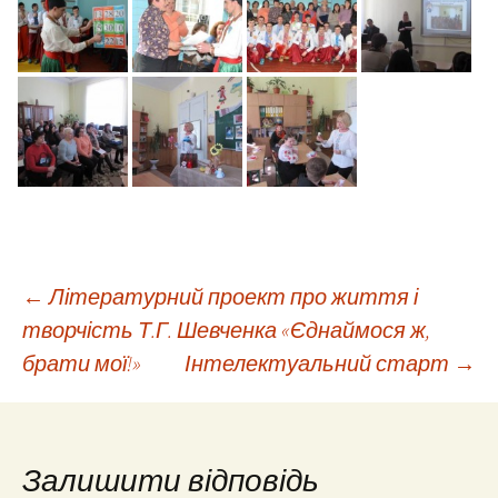
Навігація
←
Літературний проект про життя і
творчість Т.Г. Шевченка «Єднаймося ж,
брати мої!»
Інтелектуальний старт
→
по
запису
Залишити відповідь