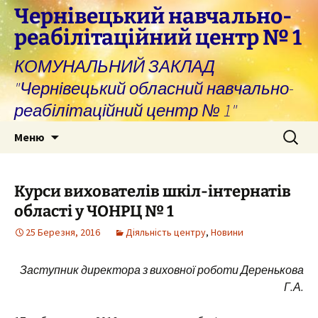
Перейти
Чернівецький навчально-
до
реабілітаційний центр № 1
вмісту
КОМУНАЛЬНИЙ ЗАКЛАД
"Чернівецький обласний навчально-
реабілітаційний центр № 1"
Пошук:
Меню
Курси вихователів шкіл-інтернатів
області у ЧОНРЦ № 1
25 Березня, 2016
Діяльність центру
,
Новини
Заступник директора з виховної роботи Деренькова
Г.А.