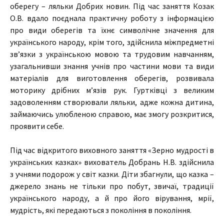
оберегу – ляльки Добрих новин. Під час заняття Козак
О.В. вдало поєднала практичну роботу з інформацією
про види оберегів та їхнє символічне значення для
українського народу, крім того, здійснила міжпредметні
зв’язки з українською мовою та трудовим навчанням,
узагальнивши знання учнів про частини мови та види
матеріалів для виготовлення оберегів, розвивала
моторику дрібних м’язів рук. Гуртківці з великим
задоволенням створювали ляльки, адже кожна дитина,
займаючись улюбленою справою, має змогу розкритися,
проявити себе.
Під час відкритого виховного заняття «Зерно мудрості в
українських казках» вихователь Добрань Н.В. здійснила
з учнями подорож у світ казки. Діти збагнули, що казка –
джерело знань не тільки про побут, звичаї, традиції
українського народу, а й про його вірування, мрії,
мудрість, які передаються з покоління в покоління.