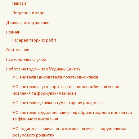
Накази
Педагогічні ради
Дошкільне відділення
Новини
Галерея творчих робіт
Опитування
Психологічна служба
Робота методичних об'єднань центру
МО вчителів і вихователів початкових класів
МО вчителів слухо-зоро-тактильногосприймання усного
мовлення та формування вимови
МО вчителів суспільно-гуманітарних дисциплін
МО вчителів трудового навчання, образотворчого мистецтва
та фізичного виховання
МО педагогів з навчання та виховання учнів з порушеннями
розумового розвитку