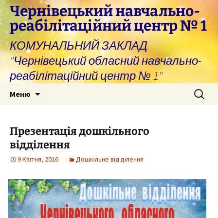
Перейти
Чернівецький навчально-
до
реабілітаційний центр № 1
вмісту
КОМУНАЛЬНИЙ ЗАКЛАД
"Чернівецький обласний навчально-
реабілітаційний центр № 1"
Пошук:
Меню
Презентація дошкільного
відділення
9 Квітня, 2016
Дошкільне відділення