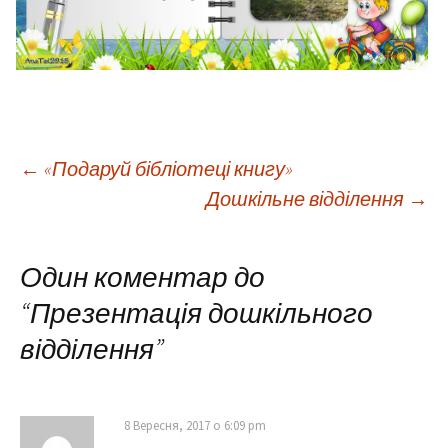
Навігація
←
«Подаруй бібліотеці книгу»
Дошкільне відділення
→
по
Один коментар до
запису
“
Презентація дошкільного
відділення
”
8 Вересня, 2017 о 6:09 pm