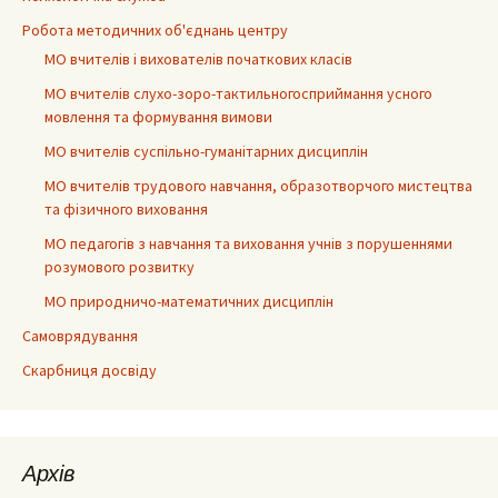
Робота методичних об'єднань центру
МО вчителів і вихователів початкових класів
МО вчителів слухо-зоро-тактильногосприймання усного
мовлення та формування вимови
МО вчителів суспільно-гуманітарних дисциплін
МО вчителів трудового навчання, образотворчого мистецтва
та фізичного виховання
МО педагогів з навчання та виховання учнів з порушеннями
розумового розвитку
МО природничо-математичних дисциплін
Самоврядування
Скарбниця досвіду
Архів