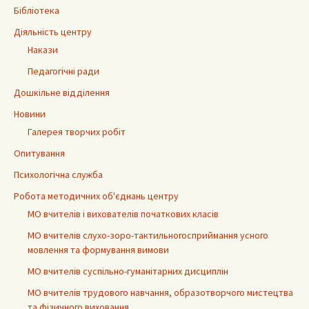
Бібліотека
Діяльність центру
Накази
Педагогічні ради
Дошкільне відділення
Новини
Галерея творчих робіт
Опитування
Психологічна служба
Робота методичних об'єднань центру
МО вчителів і вихователів початкових класів
МО вчителів слухо-зоро-тактильногосприймання усного
мовлення та формування вимови
МО вчителів суспільно-гуманітарних дисциплін
МО вчителів трудового навчання, образотворчого мистецтва
та фізичного виховання