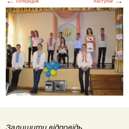
←
→
Попередня
Наступне
Залишити відповідь