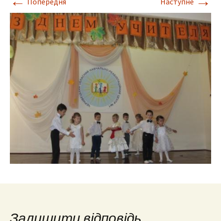
←
→
Попередня
Наступне
Залишити відповідь