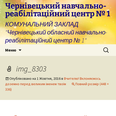
Перейти
Чернівецький навчально-
до
реабілітаційний центр № 1
вмісту
КОМУНАЛЬНИЙ ЗАКЛАД
"Чернівецький обласний навчально-
реабілітаційний центр № 1"
Пошук:
Меню
img_8303
Опубліковано на
1 Жовтня, 2016
в
Вчителю! Вклоняємось
доземно перед великим іменем твоїм
Повний розмір (448 ×
336)