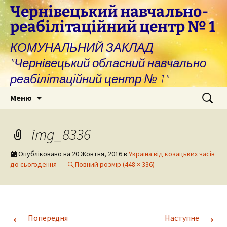
Перейти
Чернівецький навчально-
до
реабілітаційний центр № 1
вмісту
КОМУНАЛЬНИЙ ЗАКЛАД
"Чернівецький обласний навчально-
реабілітаційний центр № 1"
Пошук:
Меню
img_8336
Опубліковано на
20 Жовтня, 2016
в
Україна від козацьких часів
до сьогодення
Повний розмір (448 × 336)
←
→
Попередня
Наступне