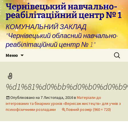
Перейти
Чернівецький навчально-
до
реабілітаційний центр № 1
вмісту
КОМУНАЛЬНИЙ ЗАКЛАД
"Чернівецький обласний навчально-
реабілітаційний центр № 1"
Пошук:
Меню
%d1%81%d0%bb%d0%b0%d0%b9
Опубліковано на
7 Листопада, 2016
в
Матеріали до
інтегрованих та бінарних уроків «Вернісаж мистецтв» для учнів з
психофізичними розладами
Повний розмір (960 × 720)