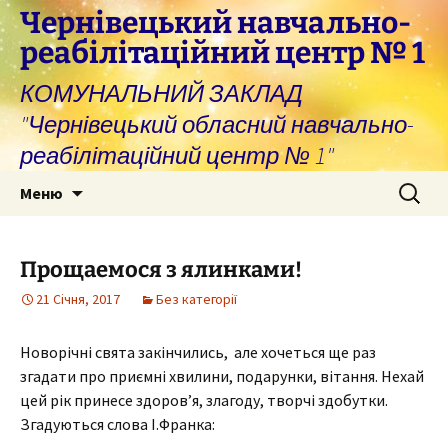
Перейти
Чернівецький навчально-
до
реабілітаційний центр № 1
вмісту
КОМУНАЛЬНИЙ ЗАКЛАД
"Чернівецький обласний навчально-
реабілітаційний центр № 1"
Пошук:
Меню
Прощаемося з ялинками!
21 Січня, 2017
Без категорії
Новорічні свята закінчились, але хочеться ще раз
згадати про приємні хвилини, подарунки, вітання. Нехай
цей рік принесе здоров’я, злагоду, творчі здобутки.
Згадуються слова І.Франка: