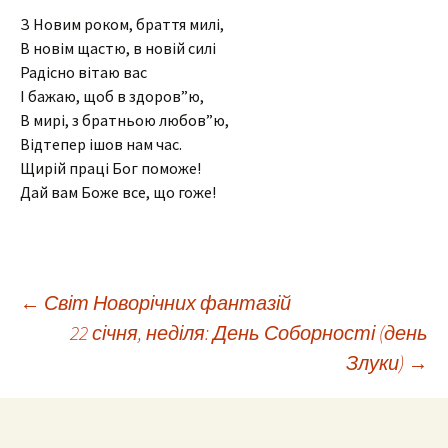
З Новим роком, браття милі,
В новім щастю, в новій силі
Радісно вітаю вас
І бажаю, щоб в здоров”ю,
В мирі, з братньою любов”ю,
Відтепер ішов нам час.
Щирій праці Бог поможе!
Дай вам Боже все, що гоже!
Навігація
←
Світ Новорічних фантазій
22 січня, неділя: День Соборності (день
Злуки)
→
по
запису