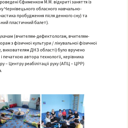
роведені Єфименком М.М. відкриті заняття із
ку Чернівецького обласного навчально-
настика пробудження після денного сну) та
ьний пластичний балет).
слухачам (вчителям-дефектологам, вчителям-
рам з фізичної культури / лікувальної фізичної
у, вихователям ДНЗ області) було вручено
 і печаткою автора технології, керівника
у – Центру реабілітації руху (АПЦ – ЦРР)
.