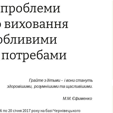
з проблеми
ня та виховання
ксна діагностика
з особливими
о виховання
бами
ексна
собливими
тація
о-
ама
и потребами
ьтування батьків
лухо-
ого
ного
имови
Грайте з дітьми – і вони стануть
здоровішими,
розумнішими та щасливішими.
успільно-
дисциплін
М.М. Єфименко
з навчання
чнів з
6 по 20 січня 2017 року на базі Чернівецького