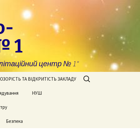
о-
№ 1
ітаційний центр № 1"
Пошук:
ОЗОРІСТЬ ТА ВІДКРИТІСТЬ ЗАКЛАДУ
ядування
побігання та
НУШ
явлення корупції
нтру
Сторінки нашого життя
нансова звітність
Безпека
блічні закупівлі