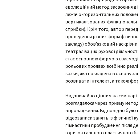
еволюційний метод засвоєння ді
лежачо-горизонтальних положень
вертикалізованих функціонально-
стрибки). Крім того, автор передб
проведення різних форм фізично
закладу) обов’язковий наскрізни
театралізацію рухової діяльност
стає основною формою взаємодії 
рольових проявах всебічно реал
казки, яка покладена в основу за
розвивати інтелект, а також фор
Надзвичайно цінним на семінарі
розглядалося через призму мето
впровадження. Відповідно було 
відеозаписи занять із фізичної 
гімнастики пробудження після ден
горизонтального пластичного ба