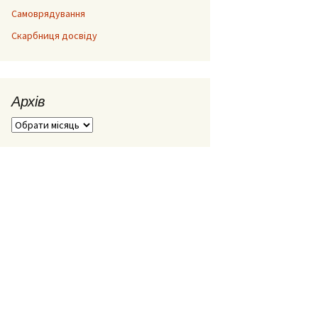
Самоврядування
Скарбниця досвіду
Архів
Архів