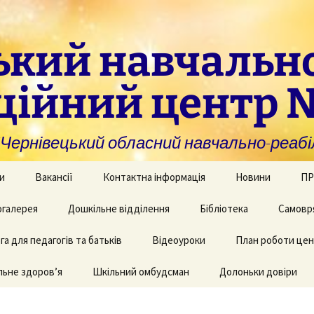
ький навчальн
ційний центр 
нівецький обласний навчально-реабіл
и
Вакансії
Контактна інформація
Новини
ПР
омогу закладам із
галерея
Дошкільне відділення
Бібліотека
Самовр
За
ивною та
ви
дуальною
а для педагогів та батьків
и навчання
рея творчих робіт
Рекомендації для
Відеоуроки
План роботи це
батьків дітей з КІ
Фі
аційно-
ьне здоров’я
 приміщень
Шкільний омбудсман
Долоньки довіри
чні послуги для
аду
Пу
и та фахівців