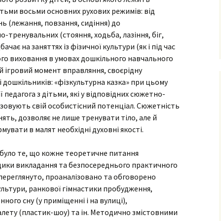
тьми восьми основних рухових режимів: від
 (лежання, повзання, сидіння) до
тренувальних (стояння, ходьба, лазіння, біг,
ачає на заняттях із фізичної культури (як і під час
го виховання в умовах дошкільного навчального
й ігровий момент вправляння, своєрідну
і дошкільників: «фізкультурна казка» при цьому
педагога з дітьми, які у відповідних сюжетно-
ізовують свій особистісний потенціал. Сюжетність
нять, дозволяє не лише тренувати тіло, але й
мувати в малят необхідні духовні якості.
 було те, що кожне теоретичне питання
дики викладання та безпосереднього практичного
переглянуто, проаналізовано та обговорено
культури, ранкової гімнастики пробудження,
ного сну (у приміщенні і на вулиці),
лету (пластик-шоу) та ін. Методично змістовними