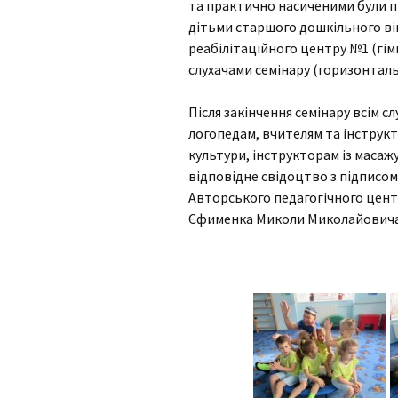
та практично насиченими були п
дітьми старшого дошкільного ві
реабілітаційного центру №1 (гім
слухачами семінару (горизонтал
Після закінчення семінару всім 
логопедам, вчителям та інструкто
культури, інструкторам із масаж
відповідне свідоцтво з підписом
Авторського педагогічного центр
Єфименка Миколи Миколайовича