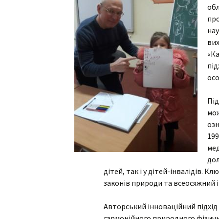
інтелектуаль
обл
порушеннями
про
МО вчителів т
нау
навчання,
вих
образотворчо
мистецтва та 
«Ка
виховання
під
осо
МО вчителів і
вихователів п
класів
Під
мож
Методичне об
озн
педагогів з на
виховання учн
199
початкових кла
порушеннями
ме
інтелектуальн
дол
розвитку
дітей, так і у дітей-інвалідів.
законів природи та всеосяжний 
Авторський інноваційний підхід
гармонійного природного фізично