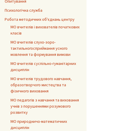
Опитування
Психологічна служба
Робота методичних об'єднань центру
МО вчителів і вихователів початкових
класів
МО вчителів слухо-зоро-
тактильногосприймання усного
мовлення та формування вимови
МО вчителів суспільно-гуманітарних
дисциплін
МО вчителів трудового навчання,
образотворчого мистецтва та
фізичного виховання
МО педагогів з навчання та виховання
учнів з порушеннями розумового
розвитку
МО природничо-математичних
дисциплін