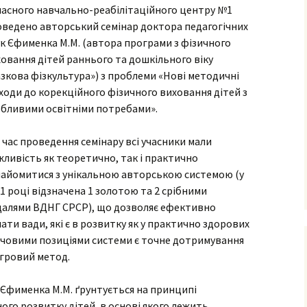
ними
асного навчально-реабілітаційного центру №1
ведено авторський семінар доктора педагогічних
рудового
к Єфименка М.М. (автора програми з фізичного
овання дітей раннього та дошкільного віку
го
фізичного
зкова фізкультура») з проблеми «Нові методичні
ходи до корекційного фізичного виховання дітей з
бливими освітніми потребами».
очаткових
 час проведення семінару всі учасники мали
ливість як теоретично, так і практично
’єднання
айомитися з унікальною авторською системою (у
вчання і
ів
1 році відзначена 1 золотою та 2 срібними
сів з
далями ВДНГ СРСР), що дозволяє ефективно
ого
ати вади, які є в розвитку як у практично здорових
 Ключовими позиціями системи є точне дотримування
ігровий метод.
 Єфименка М.М. ґрунтується на принципі
го розвитку дітей, в основі якого лежить