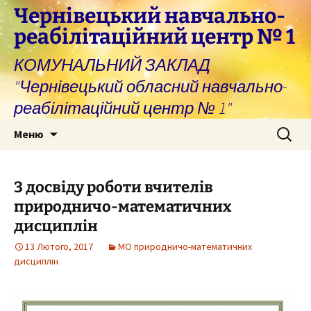
Перейти
Чернівецький навчально-
до
реабілітаційний центр № 1
вмісту
КОМУНАЛЬНИЙ ЗАКЛАД
"Чернівецький обласний навчально-
реабілітаційний центр № 1"
Пошук:
Меню
З досвіду роботи вчителів
природничо-математичних
дисциплін
13 Лютого, 2017
МО природничо-математичних
дисциплін