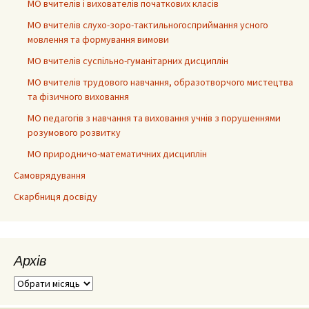
МО вчителів і вихователів початкових класів
МО вчителів слухо-зоро-тактильногосприймання усного
мовлення та формування вимови
МО вчителів суспільно-гуманітарних дисциплін
МО вчителів трудового навчання, образотворчого мистецтва
та фізичного виховання
МО педагогів з навчання та виховання учнів з порушеннями
розумового розвитку
МО природничо-математичних дисциплін
Самоврядування
Скарбниця досвіду
Архів
Архів