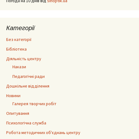
Погода на 10 днів від
sinoptik.ua
Категорії
Без категорії
Бібліотека
Діяльність центру
Накази
Педагогічні ради
Дошкільне відділення
Новини
Галерея творчих робіт
Опитування
Психологічна служба
Робота методичних об'єднань центру