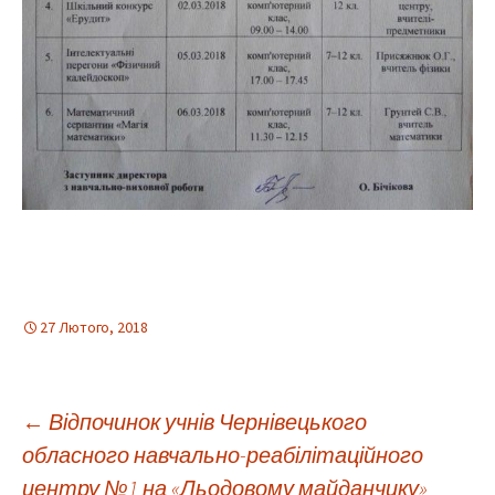
27 Лютого, 2018
Навігація
←
Відпочинок учнів Чернівецького
обласного навчально-реабілітаційного
центру №1 на «Льодовому майданчику»