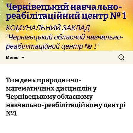
Перейти
Чернівецький навчально-
до
реабілітаційний центр № 1
вмісту
КОМУНАЛЬНИЙ ЗАКЛАД
"Чернівецький обласний навчально-
реабілітаційний центр № 1"
Пошук:
Меню
Тиждень природничо-
математичних дисциплін у
Чернівецькому обласному
навчально-реабілітаційному центрі
№1