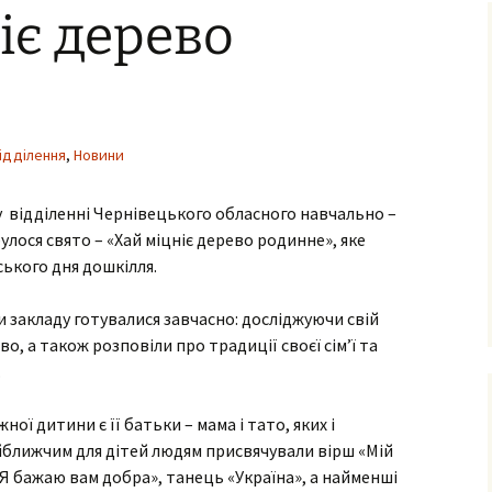
іє дерево
ня та виховання
ксна діагностика
з особливими
бами
ексна
ідділення
,
Новини
тація
о-
 відділенні Чернівецького обласного навчально –
ама
ьтування батьків
улося свято – «Хай міцніє дерево родинне», яке
ького дня дошкілля.
лухо-
ого
ного
закладу готувалися завчасно: досліджуючи свій
, а також розповіли про традиції своєї сім’ї та
имови
.
успільно-
дисциплін
 дитини є її батьки – мама і тато, яких і
айближчим для дітей людям присвячували вірш «Мій
з навчання
Я бажаю вам добра», танець «Україна», а найменші
чнів з