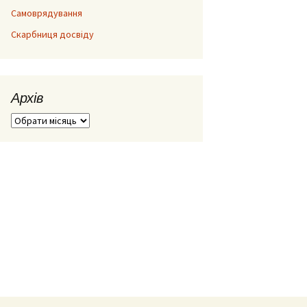
Самоврядування
Скарбниця досвіду
Архів
Архів