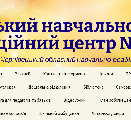
ький навчальн
ційний центр 
нівецький обласний навчально-реабіл
и
Вакансії
Контактна інформація
Новини
ПР
омогу закладам із
галерея
Дошкільне відділення
Бібліотека
Самовр
За
ивною та
ви
дуальною
а для педагогів та батьків
и навчання
рея творчих робіт
Рекомендації для
Відеоуроки
План роботи це
батьків дітей з КІ
Фі
аційно-
ьне здоров’я
 приміщень
Шкільний омбудсман
Долоньки довіри
чні послуги для
аду
Пу
и та фахівців