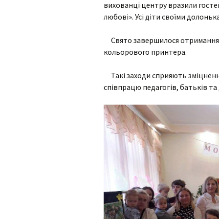
інтелектуаль
вихованці центру вразили госте
порушеннями
любові». Усі діти своїми долон
МО вчителів т
навчання,
Свято завершилося отриманням п
образотворчо
кольорового принтера.
мистецтва та 
виховання
Такі заходи сприяють зміцненн
МО вчителів і
співпрацю педагогів, батьків та 
вихователів п
класів
Методичне об
педагогів з на
виховання учн
початкових кла
порушеннями
інтелектуальн
розвитку