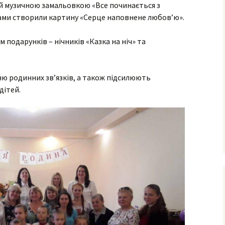
ними
й музичною замальовкою «Все починається з
ьками створили картину «Серце наповнене любов’ю».
рудового
одарунків – нічників «Казка на ніч» та
го
фізичного
ю родинних зв’язків, а також підсилюють
дітей.
очаткових
’єднання
вчання і
ів
сів з
ого