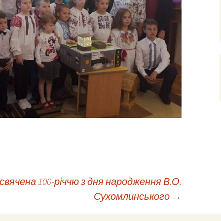
вячена 100-річчю з дня народження В.О.
Сухомлинського
→