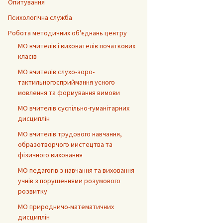
Опитування
Психологічна служба
Робота методичних об'єднань центру
МО вчителів і вихователів початкових
класів
МО вчителів слухо-зоро-
тактильногосприймання усного
мовлення та формування вимови
МО вчителів суспільно-гуманітарних
дисциплін
МО вчителів трудового навчання,
образотворчого мистецтва та
фізичного виховання
МО педагогів з навчання та виховання
учнів з порушеннями розумового
розвитку
МО природничо-математичних
дисциплін