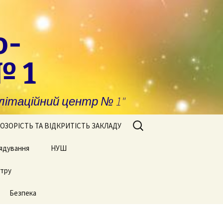
о-
№ 1
ітаційний центр № 1"
Пошук:
ОЗОРІСТЬ ТА ВІДКРИТІСТЬ ЗАКЛАДУ
ядування
побігання та
НУШ
явлення корупції
нтру
Сторінки нашого життя
нансова звітність
Безпека
блічні закупівлі