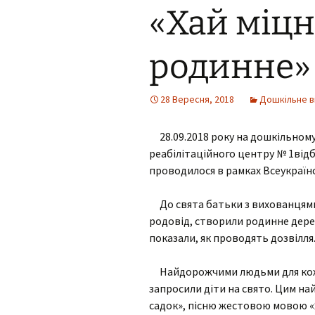
«Хай міцн
Виховна робота під час
Навчан
Накази
карантину
Компле
Педагогічні ради
Робота з дітьми
дітей 
родинне»
дошкільного віку під час
потре
карантину
Матеріали до
педагогічних рад
Компл
28 Вересня, 2018
Дошкільне в
Корекційно-розвиткова
реабілі
робота під час
Робота методичних
карантину
МО природнич
28.09.2018 року на дошкільному
об’єднань центру
математичних
Прогр
дисциплін
консул
реабілітаційного центру № 1відб
Реабілітаційна робота з
дітьми вдома під час
проводилося в рамках Всеукраїнс
карантину
МО вчителів с
зоро-тактильн
сприймання ус
До свята батьки з вихованцями 
мовлення та
родовід, створили родинне дерево
формування в
показали, як проводять дозвілля
МО вчителів с
гуманітарних 
Найдорожчими людьми для кожної
запросили діти на свято. Цим н
МО педагогів 
садок», пісню жестовою мовою «
та виховання у