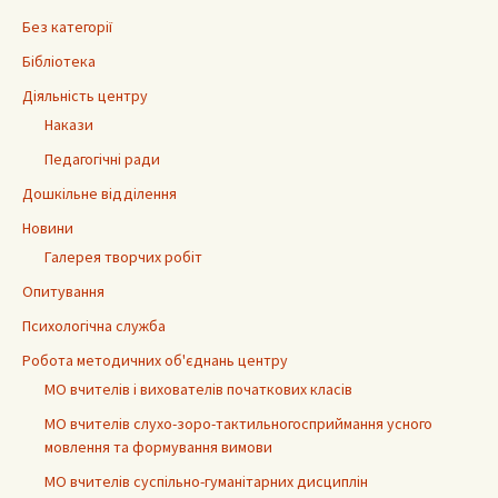
Без категорії
Бібліотека
Діяльність центру
Накази
Педагогічні ради
Дошкільне відділення
Новини
Галерея творчих робіт
Опитування
Психологічна служба
Робота методичних об'єднань центру
МО вчителів і вихователів початкових класів
МО вчителів слухо-зоро-тактильногосприймання усного
мовлення та формування вимови
МО вчителів суспільно-гуманітарних дисциплін