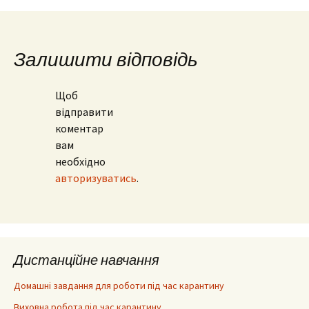
Залишити відповідь
Щоб
відправити
коментар
вам
необхідно
авторизуватись
.
Дистанційне навчання
Домашні завдання для роботи під час карантину
Виховна робота під час карантину