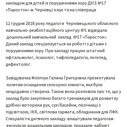
закладом для дітей із порушеннями зору ДНЗ №17
«Паросток» м. Чернівці існує тісна співпраця.
12 грудня 2018 року педагоги Чернівецького обласного
навчально-реабілітаційного центру №1 відвідали
дошкільний навчальний заклад №17 «Паросток».
Даний заклад спеціалізується на роботі з дітьми з
порушеннями зору. При закладі працює штатний
офтальмолог, психолог, тифлопедагоги, логопед,
дефектолог.
Завідувачка Філіпчук Галина Григорівна презентувала
колегам оснащення сенсорної кімнати, яка була
нещодавно створена. Також вона розповіла про те, що у
заклад було закуплено багато тренажерів для розвитку
дрібної моторики рук, сухі басейни, пісочниці з
підсвіткою, ІКК, світлова гармата, обладнання для ЛФК.
Спеціалісти дитячого закладу влаштували педагогам
екскурсію дошкільним закладом, показали кабінет