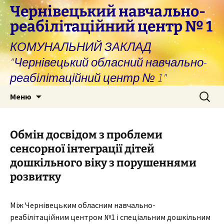
Перейти
Чернівецький навчально-
до
реабілітаційний центр № 1
вмісту
КОМУНАЛЬНИЙ ЗАКЛАД
"Чернівецький обласний навчально-
реабілітаційний центр № 1"
Пошук:
Меню
Обмін досвідом з проблеми
сенсорної інтеграції дітей
дошкільного віку з порушеннями
розвитку
Між Чернівецьким обласним навчально-
реабілітаційним центром №1 і спеціальним дошкільним