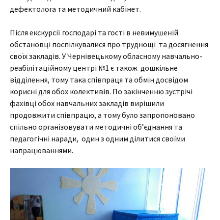
дефектолога та методичний кабінет.
Після екскурсії господарі та гості в невимушеній
обстановці поспілкувалися про труднощі та досягнення
своїх закладів. У Чернівецькому обласному навчально-
реабілітаційному центрі №1 є також дошкільне
відділення, тому така співпраця та обмін досвідом
корисні для обох колективів. По закінченню зустрічі
фахівці обох навчальних закладів вирішили
продовжити співпрацю, а тому було запропоновано
спільно організовувати методичні об’єднання та
педагогічні наради, один з одним ділитися своїми
напрацюваннями.