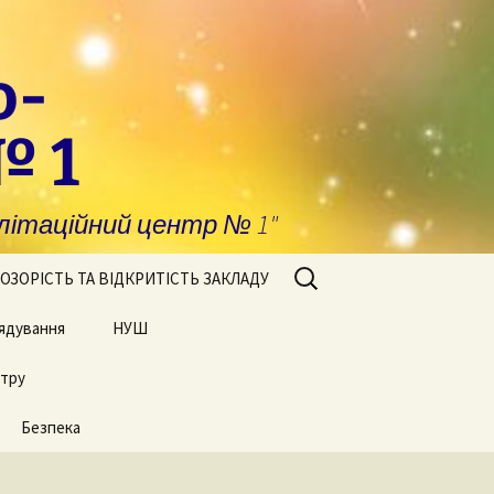
о-
№ 1
ітаційний центр № 1"
Пошук:
ОЗОРІСТЬ ТА ВІДКРИТІСТЬ ЗАКЛАДУ
ядування
побігання та
НУШ
явлення корупції
нтру
Сторінки нашого життя
нансова звітність
Безпека
блічні закупівлі