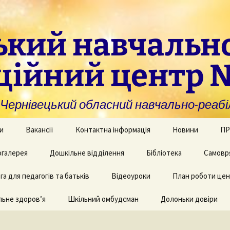
ький навчальн
ційний центр 
нівецький обласний навчально-реабіл
и
Вакансії
Контактна інформація
Новини
ПР
омогу закладам із
галерея
Дошкільне відділення
Бібліотека
Самовр
За
ивною та
ви
дуальною
а для педагогів та батьків
и навчання
рея творчих робіт
Рекомендації для
Відеоуроки
План роботи це
батьків дітей з КІ
Фі
аційно-
ьне здоров’я
 приміщень
Шкільний омбудсман
Долоньки довіри
чні послуги для
аду
Пу
и та фахівців