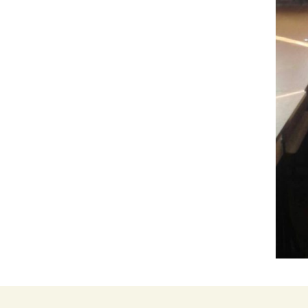
інтелектуаль
порушеннями
МО вчителів т
навчання,
образотворчо
мистецтва та 
виховання
МО вчителів і
вихователів п
класів
Методичне об
педагогів з на
виховання учн
початкових кла
порушеннями
інтелектуальн
розвитку