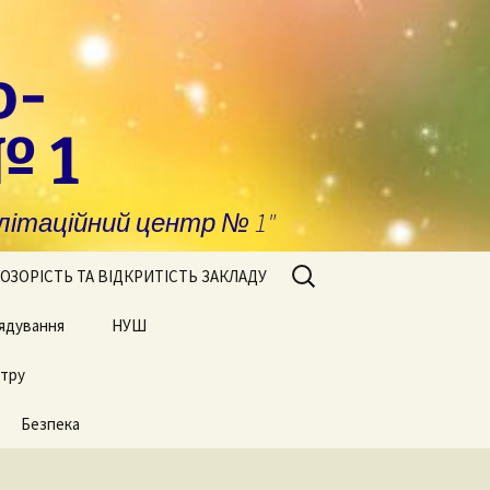
о-
№ 1
ітаційний центр № 1"
Пошук:
ОЗОРІСТЬ ТА ВІДКРИТІСТЬ ЗАКЛАДУ
ядування
побігання та
НУШ
явлення корупції
нтру
Сторінки нашого життя
нансова звітність
Безпека
блічні закупівлі