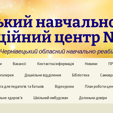
ький навчальн
ційний центр 
нівецький обласний навчально-реабіл
и
Вакансії
Контактна інформація
Новини
ПР
омогу закладам із
галерея
Дошкільне відділення
Бібліотека
Самовр
За
ивною та
ви
дуальною
а для педагогів та батьків
и навчання
рея творчих робіт
Рекомендації для
Відеоуроки
План роботи це
батьків дітей з КІ
Фі
аційно-
ьне здоров’я
 приміщень
Шкільний омбудсман
Долоньки довіри
чні послуги для
аду
Пу
и та фахівців