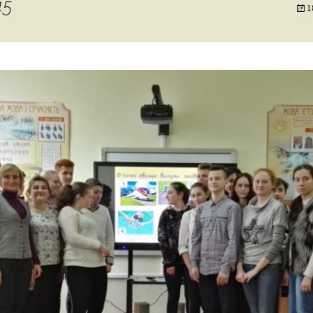
45
1
ня та виховання
ксна діагностика
з особливими
бами
ексна
тація
о-
ама
ьтування батьків
лухо-
ого
ного
имови
успільно-
дисциплін
з навчання
чнів з