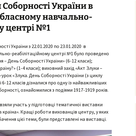
 Соборності України в
ня та виховання
обласному навчально-
ксна діагностика
з особливими
у центрі №1
бами
ексна
тація
сті України з 22.01.2020 по 23.01.2020 в
льно-реабілітаційному центрі №1 було проведено
о-
ама
ня – День Соборності України» (6-12 класи);
ьтування батьків
аїну?» (1-4 класи); виховний захід «Акт Злуки –
ео-урок «Злука. День Соборності України (з циклу
лухо-
ого
і 6-12 класів дізналися про одну із найважливіших
ного
оборності, ознайомилися з подіями 1917-1919 років.
имови
 взяли участь у підготовці тематичної виставки
успільно-
а країна». Кращі роботи вихованців центру, у яких
дисциплін
бачення цієї теми, були представлені на виставці.
з навчання
чнів з