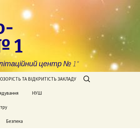
о-
№ 1
ітаційний центр № 1"
Пошук:
ОЗОРІСТЬ ТА ВІДКРИТІСТЬ ЗАКЛАДУ
ядування
побігання та
НУШ
явлення корупції
нтру
Сторінки нашого життя
нансова звітність
Безпека
блічні закупівлі