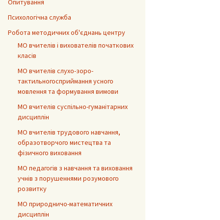
Опитування
Психологічна служба
Робота методичних об'єднань центру
МО вчителів і вихователів початкових
класів
МО вчителів слухо-зоро-
тактильногосприймання усного
мовлення та формування вимови
МО вчителів суспільно-гуманітарних
дисциплін
МО вчителів трудового навчання,
образотворчого мистецтва та
фізичного виховання
МО педагогів з навчання та виховання
учнів з порушеннями розумового
розвитку
МО природничо-математичних
дисциплін