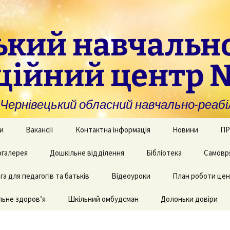
ький навчальн
ційний центр 
нівецький обласний навчально-реабіл
и
Вакансії
Контактна інформація
Новини
ПР
омогу закладам із
галерея
Дошкільне відділення
Бібліотека
Самовр
За
ивною та
ви
дуальною
а для педагогів та батьків
и навчання
рея творчих робіт
Рекомендації для
Відеоуроки
План роботи це
батьків дітей з КІ
Фі
аційно-
ьне здоров’я
 приміщень
Шкільний омбудсман
Долоньки довіри
чні послуги для
аду
Пу
и та фахівців