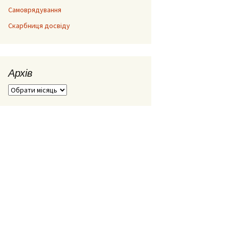
Самоврядування
Скарбниця досвіду
Архів
Архів