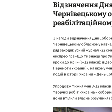
Відзначення Дня
Виховна робота під час
Навчан
Накази
карантину
Чернівецькому 
Компле
Педагогічні ради
Робота з дітьми
дітей 
реабілітаційном
дошкільного віку під час
потре
карантину
Матеріали до
педагогічних рад
Компл
Корекційно-розвиткова
реабілі
З нагоди відзначення Дня Соборно
робота під час
Чернівецькому обласному навча
Робота методичних
карантину
МО природнич
об’єднань центру
математичних
Прогр
ряд заходів: усний журнал «22 січ
дисциплін
консул
експрес-гра «Що ти знаєш про Укр
Реабілітаційна робота з
дітьми вдома під час
кроки до мрії» (6-12 класи); від
карантину
МО вчителів с
зоро-тактильн
Перемоги України)», на якому учн
сприймання ус
подій в історії України – День С
мовлення та
формування в
Упродовж тижня учні 3-12 класів
МО вчителів с
творчих робіт «Україна – соборн
гуманітарних 
вони втілили власне розуміння і 
МО педагогів 
та виховання у