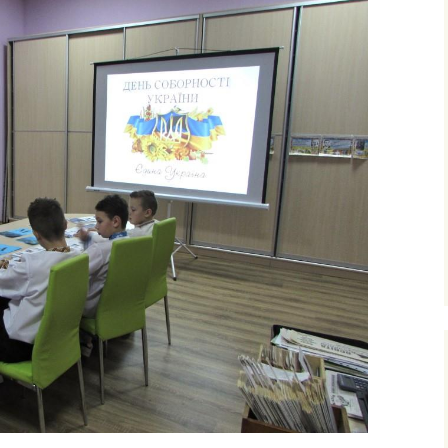
ними
рудового
го
фізичного
очаткових
’єднання
вчання і
ів
сів з
ого