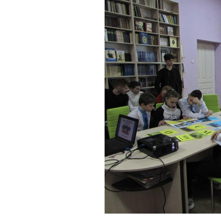
інтелектуаль
порушеннями
МО вчителів т
навчання,
образотворчо
мистецтва та 
виховання
МО вчителів і
вихователів п
класів
Методичне об
педагогів з на
виховання учн
початкових кла
порушеннями
інтелектуальн
розвитку