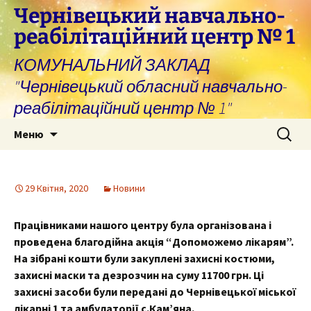
Перейти
Чернівецький навчально-
до
реабілітаційний центр № 1
вмісту
КОМУНАЛЬНИЙ ЗАКЛАД
"Чернівецький обласний навчально-
реабілітаційний центр № 1"
Пошук:
Меню
29 Квітня, 2020
Новини
Працівниками нашого центру була організована і
проведена благодійна акція “Допоможемо лікарям”.
На зібрані кошти були закуплені захисні костюми,
захисні маски та дезрозчин на суму 11700 грн. Ці
захисні засоби були передані до Чернівецької міської
лікарні 1 та амбулаторії с.Кам’яна.