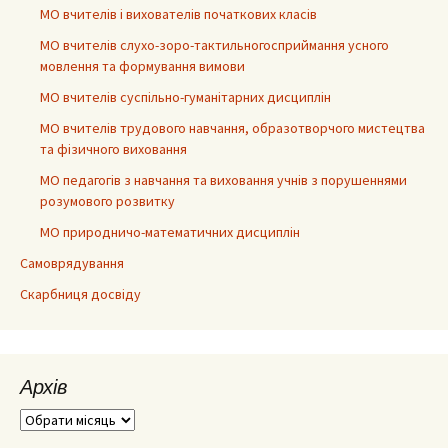
МО вчителів і вихователів початкових класів
МО вчителів слухо-зоро-тактильногосприймання усного
мовлення та формування вимови
МО вчителів суспільно-гуманітарних дисциплін
МО вчителів трудового навчання, образотворчого мистецтва
та фізичного виховання
МО педагогів з навчання та виховання учнів з порушеннями
розумового розвитку
МО природничо-математичних дисциплін
Самоврядування
Скарбниця досвіду
Архів
Архів