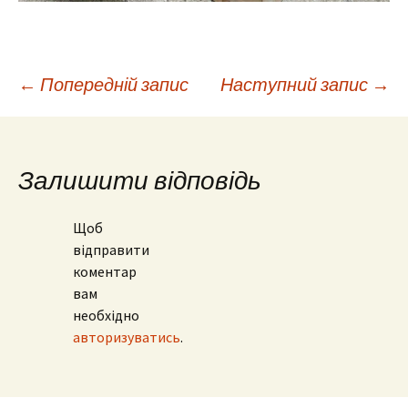
Навігація
←
Попередній запис
Наступний запис
→
по
Залишити відповідь
запису
Щоб
відправити
коментар
вам
необхідно
авторизуватись
.