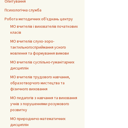
Опитування
Психологічна служба
Робота методичних об'єднань центру
МО вчителів і вихователів початкових
класів
МО вчителів слухо-зоро-
тактильногосприймання усного
мовлення та формування вимови
МО вчителів суспільно-гуманітарних
дисциплін
МО вчителів трудового навчання,
образотворчого мистецтва та
фізичного виховання
МО педагогів з навчання та виховання
учнів з порушеннями розумового
розвитку
МО природничо-математичних
дисциплін