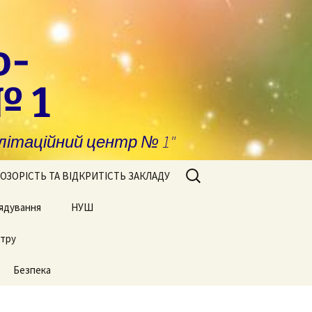
о-
№ 1
ітаційний центр № 1"
Пошук:
ОЗОРІСТЬ ТА ВІДКРИТІСТЬ ЗАКЛАДУ
ядування
побігання та
НУШ
явлення корупції
нтру
Сторінки нашого життя
нансова звітність
Безпека
блічні закупівлі