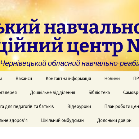
ький навчальн
ційний центр 
нівецький обласний навчально-реабіл
и
Вакансії
Контактна інформація
Новини
ПР
омогу закладам із
галерея
Дошкільне відділення
Бібліотека
Самовр
За
ивною та
ви
дуальною
а для педагогів та батьків
и навчання
рея творчих робіт
Рекомендації для
Відеоуроки
План роботи це
батьків дітей з КІ
Фі
аційно-
ьне здоров’я
 приміщень
Шкільний омбудсман
Долоньки довіри
чні послуги для
аду
Пу
и та фахівців