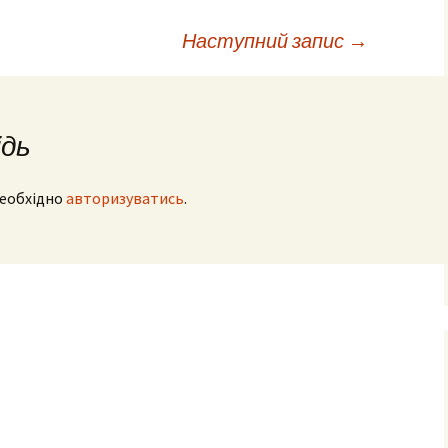
ними
Наступний запис
→
рудового
го
фізичного
ідь
очаткових
необхідно
авторизуватись
.
’єднання
вчання і
ів
сів з
ого