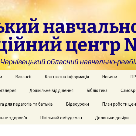
ький навчальн
ційний центр 
нівецький обласний навчально-реабіл
и
Вакансії
Контактна інформація
Новини
ПР
омогу закладам із
галерея
Дошкільне відділення
Бібліотека
Самовр
За
ивною та
ви
дуальною
а для педагогів та батьків
и навчання
рея творчих робіт
Рекомендації для
Відеоуроки
План роботи це
батьків дітей з КІ
Фі
аційно-
ьне здоров’я
 приміщень
Шкільний омбудсман
Долоньки довіри
чні послуги для
аду
Пу
и та фахівців