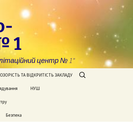
о-
№ 1
ітаційний центр № 1"
Пошук:
ОЗОРІСТЬ ТА ВІДКРИТІСТЬ ЗАКЛАДУ
ядування
побігання та
НУШ
явлення корупції
нтру
Сторінки нашого життя
нансова звітність
Безпека
блічні закупівлі