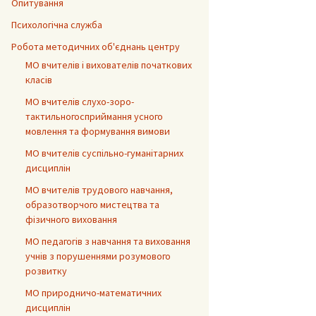
Опитування
Психологічна служба
Робота методичних об'єднань центру
МО вчителів і вихователів початкових
класів
МО вчителів слухо-зоро-
тактильногосприймання усного
мовлення та формування вимови
МО вчителів суспільно-гуманітарних
дисциплін
МО вчителів трудового навчання,
образотворчого мистецтва та
фізичного виховання
МО педагогів з навчання та виховання
учнів з порушеннями розумового
розвитку
МО природничо-математичних
дисциплін