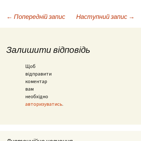
Навігація
←
Попередній запис
Наступний запис
→
по
Залишити відповідь
запису
Щоб
відправити
коментар
вам
необхідно
авторизуватись
.