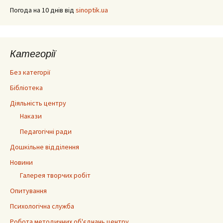
Погода на 10 днів від
sinoptik.ua
Категорії
Без категорії
Бібліотека
Діяльність центру
Накази
Педагогічні ради
Дошкільне відділення
Новини
Галерея творчих робіт
Опитування
Психологічна служба
Робота методичних об'єднань центру