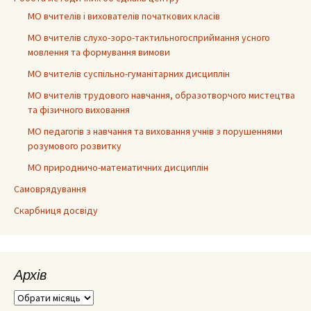
МО вчителів і вихователів початкових класів
МО вчителів слухо-зоро-тактильногосприймання усного
мовлення та формування вимови
МО вчителів суспільно-гуманітарних дисциплін
МО вчителів трудового навчання, образотворчого мистецтва
та фізичного виховання
МО педагогів з навчання та виховання учнів з порушеннями
розумового розвитку
МО природничо-математичних дисциплін
Самоврядування
Скарбниця досвіду
Архів
Архів