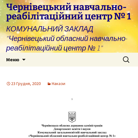
Перейти
Чернівецький навчально-
до
реабілітаційний центр № 1
вмісту
КОМУНАЛЬНИЙ ЗАКЛАД
"Чернівецький обласний навчально-
реабілітаційний центр № 1"
Пошук:
Меню
23 Грудня, 2020
Накази