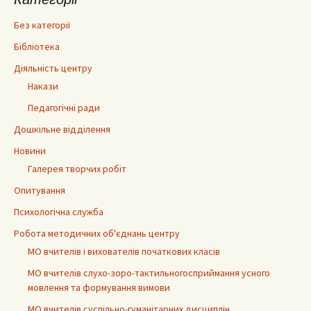
Без категорії
Бібліотека
Діяльність центру
Накази
Педагогічні ради
Дошкільне відділення
Новини
Галерея творчих робіт
Опитування
Психологічна служба
Робота методичних об'єднань центру
МО вчителів і вихователів початкових класів
МО вчителів слухо-зоро-тактильногосприймання усного
мовлення та формування вимови
МО вчителів суспільно-гуманітарних дисциплін