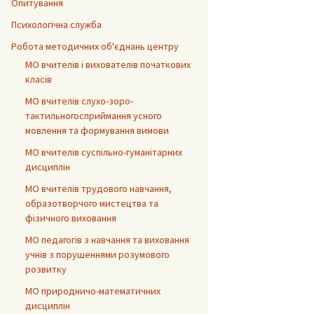
Опитування
Психологічна служба
Робота методичних об'єднань центру
МО вчителів і вихователів початкових
класів
МО вчителів слухо-зоро-
тактильногосприймання усного
мовлення та формування вимови
МО вчителів суспільно-гуманітарних
дисциплін
МО вчителів трудового навчання,
образотворчого мистецтва та
фізичного виховання
МО педагогів з навчання та виховання
учнів з порушеннями розумового
розвитку
МО природничо-математичних
дисциплін