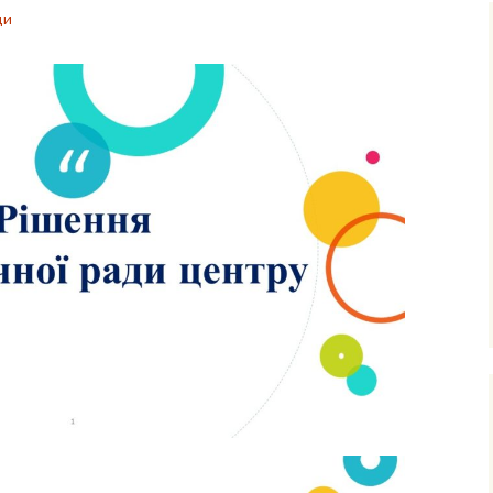
ня та виховання
ди
ксна діагностика
з особливими
бами
ексна
тація
о-
ама
ьтування батьків
лухо-
ого
ного
имови
успільно-
дисциплін
з навчання
чнів з