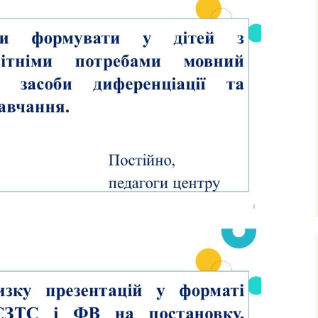
ними
рудового
го
фізичного
очаткових
’єднання
вчання і
ів
сів з
ого