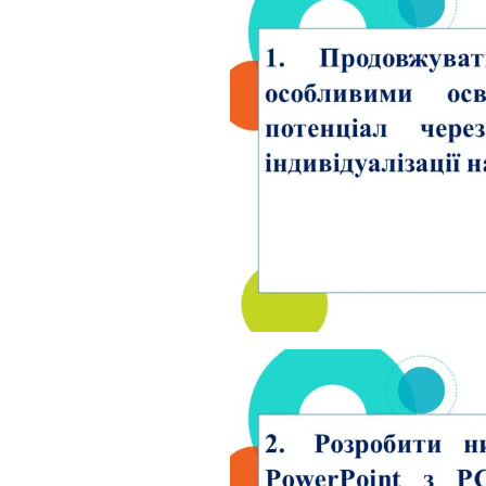
інтелектуаль
порушеннями
МО вчителів т
навчання,
образотворчо
мистецтва та 
виховання
МО вчителів і
вихователів п
класів
Методичне об
педагогів з на
виховання учн
початкових кла
порушеннями
інтелектуальн
розвитку