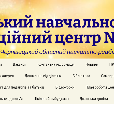
ький навчальн
ційний центр 
нівецький обласний навчально-реабіл
и
Вакансії
Контактна інформація
Новини
ПР
омогу закладам із
галерея
Дошкільне відділення
Бібліотека
Самовр
За
ивною та
ви
дуальною
а для педагогів та батьків
и навчання
рея творчих робіт
Рекомендації для
Відеоуроки
План роботи це
батьків дітей з КІ
Фі
аційно-
ьне здоров’я
 приміщень
Шкільний омбудсман
Долоньки довіри
чні послуги для
аду
Пу
и та фахівців