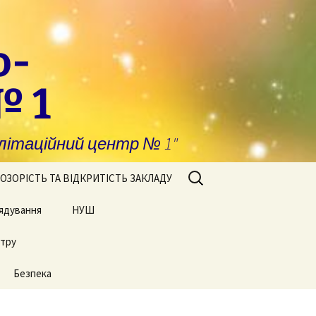
о-
№ 1
ітаційний центр № 1"
Пошук:
ОЗОРІСТЬ ТА ВІДКРИТІСТЬ ЗАКЛАДУ
ядування
побігання та
НУШ
явлення корупції
нтру
Сторінки нашого життя
нансова звітність
Безпека
блічні закупівлі