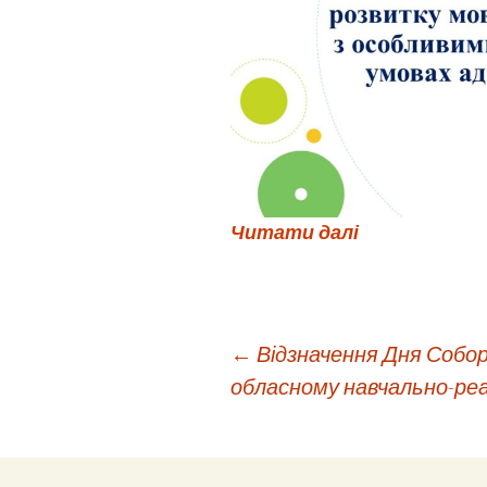
Читати далі
Навігація
←
Відзначення Дня Собор
обласному навчально-ре
по