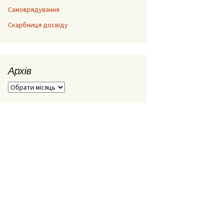
Самоврядування
Скарбниця досвіду
Архів
Архів