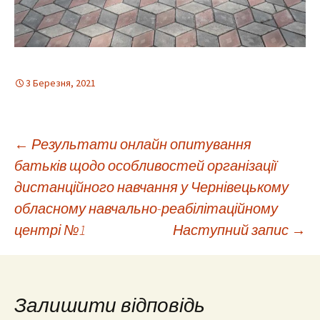
3 Березня, 2021
Навігація
←
Результати онлайн опитування
батьків щодо особливостей організації
дистанційного навчання у Чернівецькому
по
обласному навчально-реабілітаційному
центрі №1
Наступний запис
→
запису
Залишити відповідь