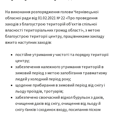
На виконання розпорядження голови Чернівецької
обласної ради від 01.02.2021 № 22 «Про проведення
заходів з благоустрою територій об’єктів спільної
власності територіальних громад області», з метою
благоустрою території центру, працівниками закладу
вжито наступних заходів:
постійне утримання у чистоті та порядку території
центру;
забезпечення належного утримання територій в
зимовий період з метою запобігання травматизму
людей у холодний період року;
щоденне прибирання в зимовий період від снігу і
льоду проїздів, тротуарів;
забезпечено своєчасний відкол бурульок з дахів,
очищення дахів від снігу, очищення від льоду й
снігу ґанків і сходинок входу, посипання піском