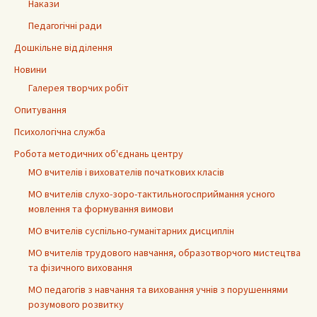
Накази
Педагогічні ради
Дошкільне відділення
Новини
Галерея творчих робіт
Опитування
Психологічна служба
Робота методичних об'єднань центру
МО вчителів і вихователів початкових класів
МО вчителів слухо-зоро-тактильногосприймання усного
мовлення та формування вимови
МО вчителів суспільно-гуманітарних дисциплін
МО вчителів трудового навчання, образотворчого мистецтва
та фізичного виховання
МО педагогів з навчання та виховання учнів з порушеннями
розумового розвитку