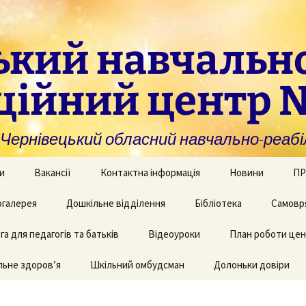
ький навчальн
ційний центр 
нівецький обласний навчально-реабіл
и
Вакансії
Контактна інформація
Новини
ПР
омогу закладам із
галерея
Дошкільне відділення
Бібліотека
Самовр
За
ивною та
ви
дуальною
а для педагогів та батьків
и навчання
рея творчих робіт
Рекомендації для
Відеоуроки
План роботи це
батьків дітей з КІ
Фі
аційно-
ьне здоров’я
 приміщень
Шкільний омбудсман
Долоньки довіри
чні послуги для
аду
Пу
и та фахівців