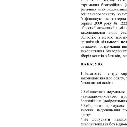
інтелектуаль
порушеннями
МО вчителів т
навчання,
образотворчо
мистецтва та 
виховання
МО вчителів і
вихователів п
класів
Методичне об
педагогів з на
виховання учн
початкових кла
порушеннями
інтелектуальн
розвитку