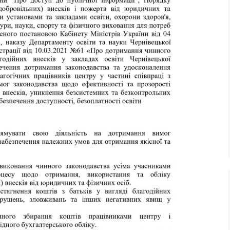
ними
рудового
го
фізичного
очаткових
’єднання
вчання і
ів
сів з
ого