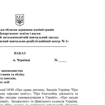
ня та виховання
ксна діагностика
з особливими
бами
ексна
тація
о-
ама
ьтування батьків
лухо-
ого
ного
имови
успільно-
дисциплін
з навчання
чнів з