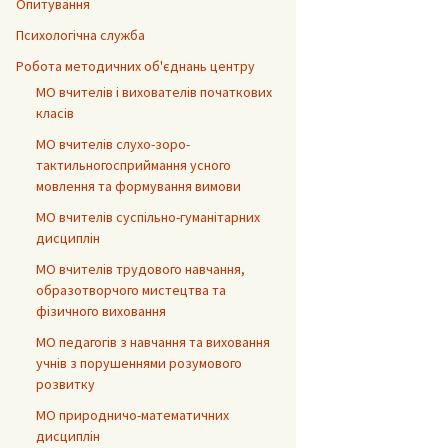
Опитування
Психологічна служба
Робота методичних об'єднань центру
МО вчителів і вихователів початкових
класів
МО вчителів слухо-зоро-
тактильногосприймання усного
мовлення та формування вимови
МО вчителів суспільно-гуманітарних
дисциплін
МО вчителів трудового навчання,
образотворчого мистецтва та
фізичного виховання
МО педагогів з навчання та виховання
учнів з порушеннями розумового
розвитку
МО природничо-математичних
дисциплін