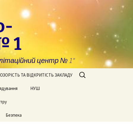
о-
№ 1
ітаційний центр № 1"
Пошук:
ОЗОРІСТЬ ТА ВІДКРИТІСТЬ ЗАКЛАДУ
ядування
побігання та
НУШ
явлення корупції
нтру
Сторінки нашого життя
нансова звітність
Безпека
блічні закупівлі