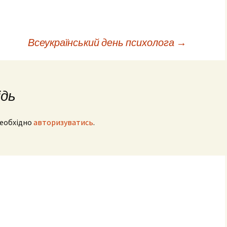
Всеукраїнський день психолога
→
ідь
необхідно
авторизуватись
.