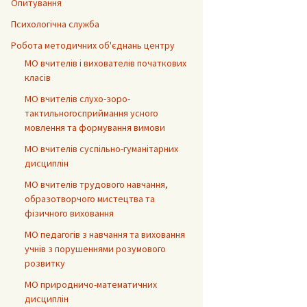
Опитування
Психологічна служба
Робота методичних об'єднань центру
МО вчителів і вихователів початкових
класів
МО вчителів слухо-зоро-
тактильногосприймання усного
мовлення та формування вимови
МО вчителів суспільно-гуманітарних
дисциплін
МО вчителів трудового навчання,
образотворчого мистецтва та
фізичного виховання
МО педагогів з навчання та виховання
учнів з порушеннями розумового
розвитку
МО природничо-математичних
дисциплін