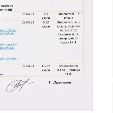
ними
рудового
го
фізичного
очаткових
’єднання
вчання і
ів
сів з
ого