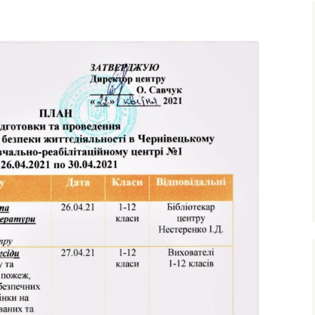
ня та виховання
ксна діагностика
з особливими
бами
ексна
тація
о-
ама
ьтування батьків
лухо-
ого
ного
имови
успільно-
дисциплін
з навчання
чнів з