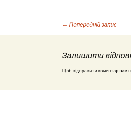
Навігація
←
Попередній запис
по
Залишити відпов
запису
Щоб відправити коментар вам 