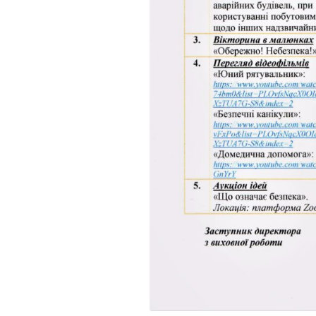
інтелектуаль
порушеннями
МО вчителів т
навчання,
образотворчо
мистецтва та 
виховання
МО вчителів і
вихователів п
класів
Методичне об
педагогів з на
виховання учн
початкових кла
порушеннями
інтелектуальн
розвитку