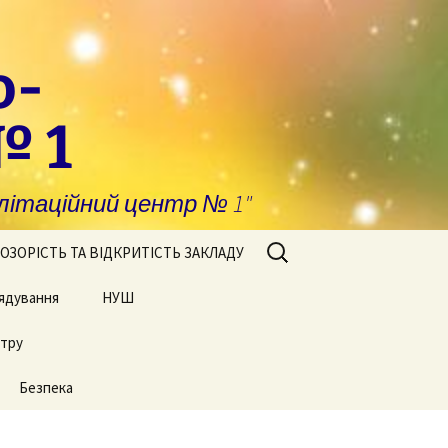
о-
№ 1
ітаційний центр № 1"
Пошук:
ОЗОРІСТЬ ТА ВІДКРИТІСТЬ ЗАКЛАДУ
ядування
побігання та
НУШ
явлення корупції
нтру
Сторінки нашого життя
нансова звітність
Безпека
блічні закупівлі