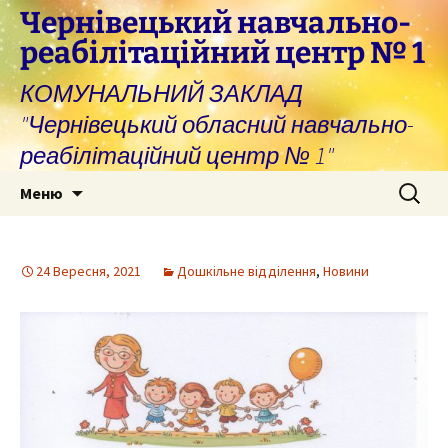
Перейти
Чернівецький навчально-
до
реабілітаційний центр № 1
вмісту
КОМУНАЛЬНИЙ ЗАКЛАД
"Чернівецький обласний навчально-
реабілітаційний центр № 1"
Пошук:
Меню
24 Вересня, 2021
Дошкільне відділення
,
Новини