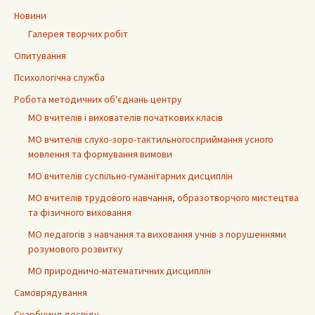
Новини
Галерея творчих робіт
Опитування
Психологічна служба
Робота методичних об'єднань центру
МО вчителів і вихователів початкових класів
МО вчителів слухо-зоро-тактильногосприймання усного
мовлення та формування вимови
МО вчителів суспільно-гуманітарних дисциплін
МО вчителів трудового навчання, образотворчого мистецтва
та фізичного виховання
МО педагогів з навчання та виховання учнів з порушеннями
розумового розвитку
МО природничо-математичних дисциплін
Самоврядування
Скарбниця досвіду