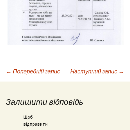
Навігація
←
Попередній запис
Наступний запис
→
по
Залишити відповідь
запису
Щоб
відправити