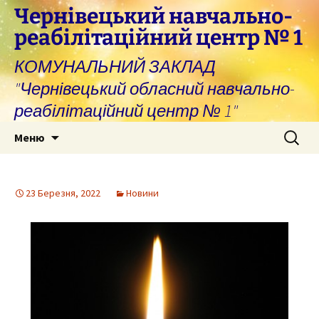
Перейти
Чернівецький навчально-
до
реабілітаційний центр № 1
вмісту
КОМУНАЛЬНИЙ ЗАКЛАД
"Чернівецький обласний навчально-
реабілітаційний центр № 1"
Пошук:
Меню
23 Березня, 2022
Новини