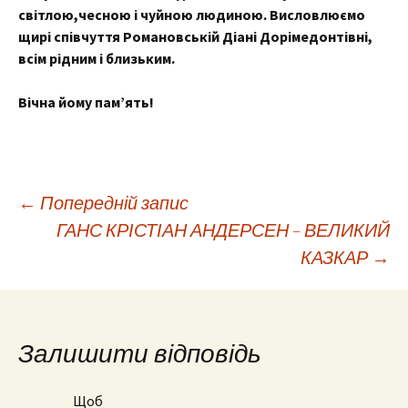
світлою,чесною і чуйною людиною. Висловлюємо
щирі співчуття Романовській Діані Дорімедонтівні,
всім рідним і близьким.
Вічна йому пам’ять!
Навігація
←
Попередній запис
ГАНС КРІСТІАН АНДЕРСЕН – ВЕЛИКИЙ
КАЗКАР
→
по
запису
Залишити відповідь
Щоб