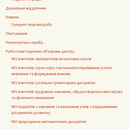
Дошкільне відділення
Новини
Галерея творчих робіт
Опитування
Психологічна служба
Робота методичних об'єднань центру
МО вчителів і вихователів початкових класів
МО вчителів слухо-зоро-тактильногосприймання усного
мовлення та формування вимови
МО вчителів суспільно-гуманітарних дисциплін
МО вчителів трудового навчання, образотворчого мистецтва
та фізичного виховання
МО педагогів з навчання та виховання учнів з порушеннями
розумового розвитку
МО природничо-математичних дисциплін