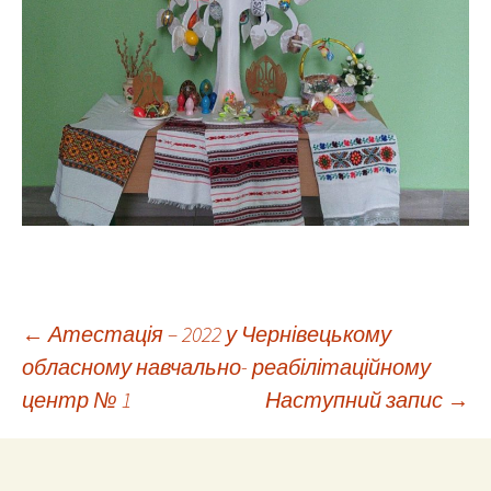
Навігація
←
Атестація – 2022 у Чернівецькому
обласному навчально- реабілітаційному
центр № 1
Наступний запис
→
по
запису