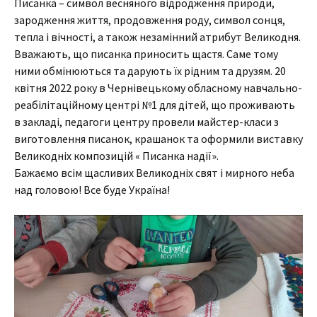
Писанка – символ весняного відродження природи,
зародження життя, продовження роду, символ сонця,
тепла і вічності, а також незамінний атрибут Великодня.
Вважають, що писанка приносить щастя. Саме тому
ними обмінюються та дарують їх рідним та друзям. 20
квітня 2022 року в Чернівецькому обласному навчально-
реабілітаційному центрі №1 для дітей, що проживають
в закладі, педагоги центру провели майстер-класи з
виготовлення писанок, крашанок та оформили виставку
Великодніх композицій « Писанка надії».
Бажаємо всім щасливих Великодніх свят і мирного неба
над головою! Все буде Україна!