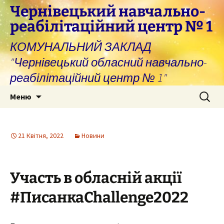
Перейти
Чернівецький навчально-
до
реабілітаційний центр № 1
вмісту
КОМУНАЛЬНИЙ ЗАКЛАД
"Чернівецький обласний навчально-
реабілітаційний центр № 1"
Пошук:
Меню
21 Квітня, 2022
Новини
Участь в обласній акції
#ПисанкаChallenge2022