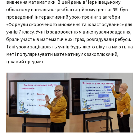
вивчення математики. В цей день в Чернівецькому
обласному навчально-реабілітаційному центрі №1 був
проведений інтерактивний урок-тренінг з алгебри
«Формули скороченого множення та їх застосування» для
учнів 7 класу. Учні із задоволенням виконували завдання,
брали участь в математичних іграх, розгадували ребуси.
Такі уроки зацікавлять учнів будь-якого віку та мають на
меті популяризувати математику як захоплюючий,
цікавий предмет.