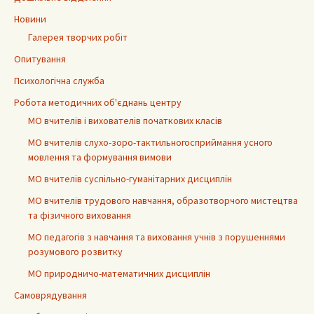
Новини
Галерея творчих робіт
Опитування
Психологічна служба
Робота методичних об'єднань центру
МО вчителів і вихователів початкових класів
МО вчителів слухо-зоро-тактильногосприймання усного
мовлення та формування вимови
МО вчителів суспільно-гуманітарних дисциплін
МО вчителів трудового навчання, образотворчого мистецтва
та фізичного виховання
МО педагогів з навчання та виховання учнів з порушеннями
розумового розвитку
МО природничо-математичних дисциплін
Самоврядування