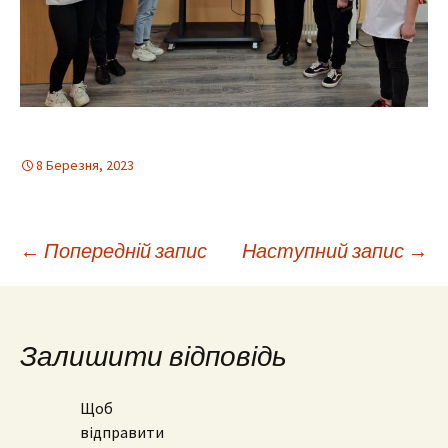
8 Березня, 2023
Навігація
←
Попередній запис
Наступний запис
→
по
Залишити відповідь
запису
Щоб
відправити