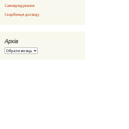
Самоврядування
Скарбниця досвіду
Архів
Архів