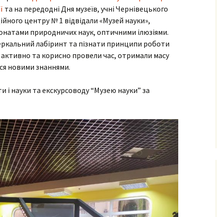
ними
ї
та на передодні Дня музеїв, учні Чернівецького
йного центру № 1 відвідали «Музей науки»,
рудового
онатами природничих наук, оптичними ілюзіями.
еркальний лабіринт та пізнати принципи роботи
го
фізичного
 активно та корисно провели час, отримали масу
ся новими знаннями.
очаткових
 і науки та екскурсоводу “Музею науки” за
’єднання
вчання і
ів
сів з
ого