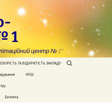
о-
№ 1
ітаційний центр № 1"
Пошук:
ОЗОРІСТЬ ТА ВІДКРИТІСТЬ ЗАКЛАДУ
ядування
побігання та
НУШ
явлення корупції
нтру
Сторінки нашого життя
нансова звітність
Безпека
блічні закупівлі