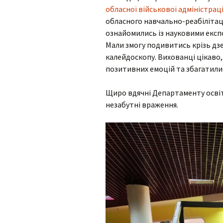
інтелектуаль
порушеннями
обласної військової адміністраці
обласного навчально-реабілітаці
МО вчителів т
ознайомились із науковими експ
навчання,
Мали змогу подивитись крізь дз
образотворчо
мистецтва та 
калейдоскопу. Вихованці цікаво,
виховання
позитивних емоцій та збагатили
МО вчителів і
вихователів п
Щиро вдячні Департаменту освіти
класів
незабутні враження.
Методичне об
педагогів з на
виховання учн
початкових кла
порушеннями
інтелектуальн
розвитку