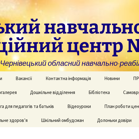
ький навчальн
ційний центр 
нівецький обласний навчально-реабіл
и
Вакансії
Контактна інформація
Новини
ПР
омогу закладам із
галерея
Дошкільне відділення
Бібліотека
Самовр
За
ивною та
ви
дуальною
а для педагогів та батьків
и навчання
рея творчих робіт
Рекомендації для
Відеоуроки
План роботи це
батьків дітей з КІ
Фі
аційно-
ьне здоров’я
 приміщень
Шкільний омбудсман
Долоньки довіри
чні послуги для
аду
Пу
и та фахівців