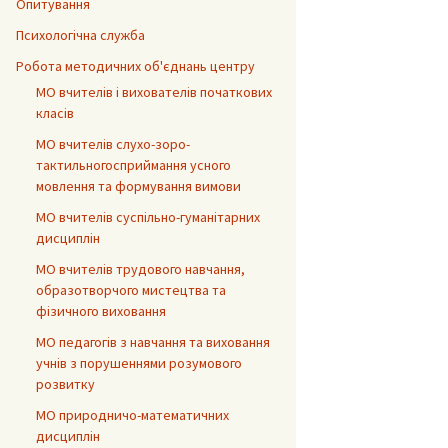
Опитування
Психологічна служба
Робота методичних об'єднань центру
МО вчителів і вихователів початкових
класів
МО вчителів слухо-зоро-
тактильногосприймання усного
мовлення та формування вимови
МО вчителів суспільно-гуманітарних
дисциплін
МО вчителів трудового навчання,
образотворчого мистецтва та
фізичного виховання
МО педагогів з навчання та виховання
учнів з порушеннями розумового
розвитку
МО природничо-математичних
дисциплін