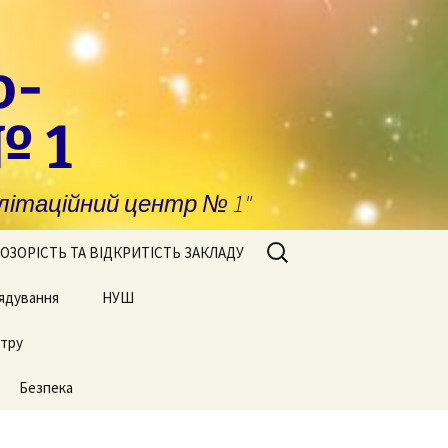
о-
№ 1
ітаційний центр № 1"
Пошук:
ОЗОРІСТЬ ТА ВІДКРИТІСТЬ ЗАКЛАДУ
ядування
побігання та
НУШ
явлення корупції
нтру
Сторінки нашого життя
нансова звітність
Безпека
блічні закупівлі