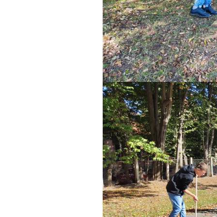
інтелектуаль
порушеннями
МО вчителів т
навчання,
образотворчо
мистецтва та 
виховання
МО вчителів і
вихователів п
класів
Методичне об
педагогів з на
виховання учн
початкових кла
порушеннями
інтелектуальн
розвитку