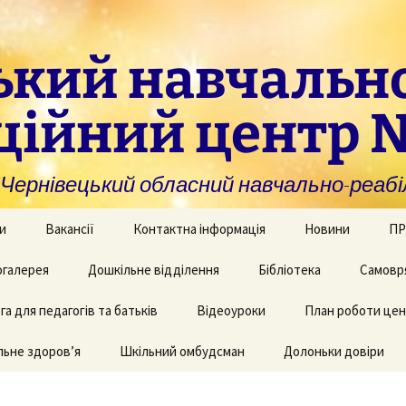
ький навчальн
ційний центр 
нівецький обласний навчально-реабіл
и
Вакансії
Контактна інформація
Новини
ПР
омогу закладам із
галерея
Дошкільне відділення
Бібліотека
Самовр
За
ивною та
ви
дуальною
а для педагогів та батьків
и навчання
рея творчих робіт
Рекомендації для
Відеоуроки
План роботи це
батьків дітей з КІ
Фі
аційно-
ьне здоров’я
 приміщень
Шкільний омбудсман
Долоньки довіри
чні послуги для
аду
Пу
и та фахівців