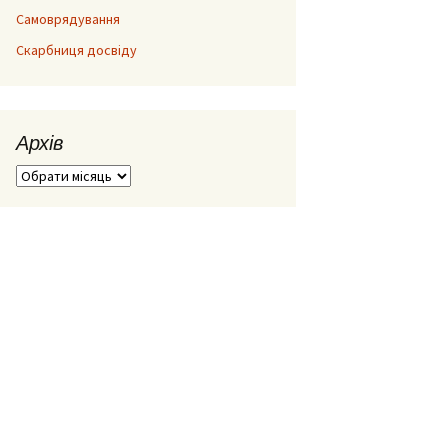
Самоврядування
Скарбниця досвіду
Архів
Архів