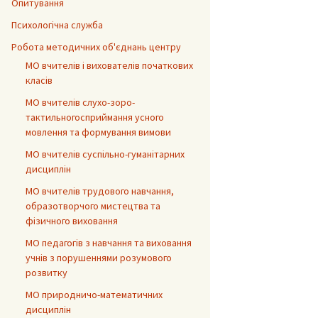
Опитування
Психологічна служба
Робота методичних об'єднань центру
МО вчителів і вихователів початкових
класів
МО вчителів слухо-зоро-
тактильногосприймання усного
мовлення та формування вимови
МО вчителів суспільно-гуманітарних
дисциплін
МО вчителів трудового навчання,
образотворчого мистецтва та
фізичного виховання
МО педагогів з навчання та виховання
учнів з порушеннями розумового
розвитку
МО природничо-математичних
дисциплін