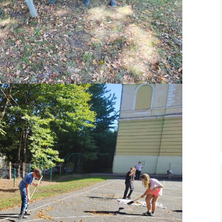
ними
рудового
го
фізичного
очаткових
’єднання
вчання і
ів
сів з
ого