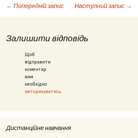
Навігація
←
Попередній запис
Наступний запис
→
по
Залишити відповідь
запису
Щоб
відправити
коментар
вам
необхідно
авторизуватись
.
Дистанційне навчання