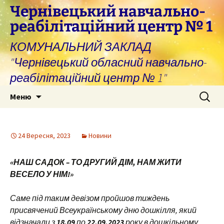
Перейти
Чернівецький навчально-
до
реабілітаційний центр № 1
вмісту
КОМУНАЛЬНИЙ ЗАКЛАД
"Чернівецький обласний навчально-
реабілітаційний центр № 1"
Пошук:
Меню
24 Вересня, 2023
Новини
«НАШ САДОК – ТО ДРУГИЙ ДІМ, НАМ ЖИТИ
ВЕСЕЛО У НІМ!»
Саме під таким девізом пройшов тиждень
присвячений Всеукраїнському дню дошкілля, який
відзначали з
18.09
по
22.09.2023
року в дошкільному