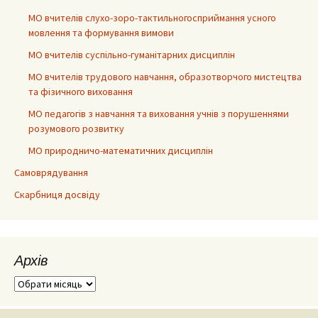
МО вчителів слухо-зоро-тактильногосприймання усного
мовлення та формування вимови
МО вчителів суспільно-гуманітарних дисциплін
МО вчителів трудового навчання, образотворчого мистецтва
та фізичного виховання
МО педагогів з навчання та виховання учнів з порушеннями
розумового розвитку
МО природничо-математичних дисциплін
Самоврядування
Скарбниця досвіду
Архів
Архів