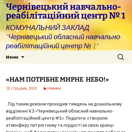
Перейти
Чернівецький навчально-
до
реабілітаційний центр № 1
вмісту
КОМУНАЛЬНИЙ ЗАКЛАД
"Чернівецький обласний навчально-
реабілітаційний центр № 1"
Пошук:
Меню
«НАМ ПОТРІБНЕ МИРНЕ НЕБО!»
1 Грудня, 2023
Новини
Під таким девізом проходив тиждень на дошкільному
відділенні КЗ «Чернівецький обласний навчально-
реабілітаційний центр №1». Педагоги створили
атмосферу патріотизму та гордості за свою країну-