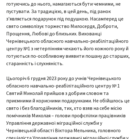
готуючись до нього, намагаються бути чемними, не
пустувати. За традицією, в цей день, під ранок
з’являється подарунок під подушкою. Насамперед це
свято символізує торжество Милосердя, Доброти,
Прощення, Любові до близьких. Вихованці
Чернівецького обласного навчально-реабілітаційного
центру №1 з нетерпінням чекають його кожного року й
готуються по-особливому виявити пошану до старших,
старанність і слухняність.
Цьогоріч 6 грудня 2023 року до учнів Чернівецького
обласного навчально-реабілітаційного центру № 1
Святий Миколай прийшов з добрим словом та
приємними й корисними подарунками. Не обійшлось це
свято і без благодійників, тих, хто взяв на себе місію
помічників Миколая – голови профспілки працівників
Управління державної міграційної служби у
Чернівецькій області Віктора Мельника, головного
спеціаліста Управління державної міграційної служби у