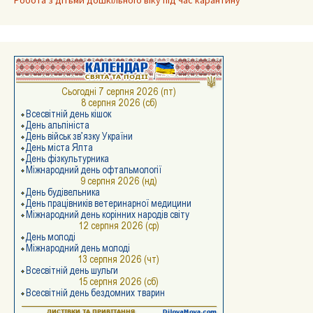
Робота з дітьми дошкільного віку під час карантину