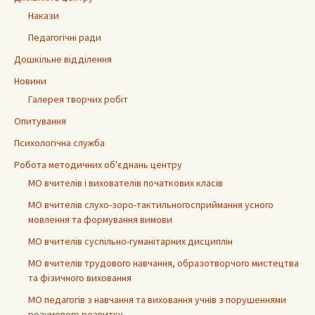
Накази
Педагогічні ради
Дошкільне відділення
Новини
Галерея творчих робіт
Опитування
Психологічна служба
Робота методичних об'єднань центру
МО вчителів і вихователів початкових класів
МО вчителів слухо-зоро-тактильногосприймання усного
мовлення та формування вимови
МО вчителів суспільно-гуманітарних дисциплін
МО вчителів трудового навчання, образотворчого мистецтва
та фізичного виховання
МО педагогів з навчання та виховання учнів з порушеннями
розумового розвитку