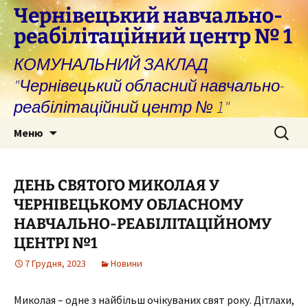
Перейти
Чернівецький навчально-
до
реабілітаційний центр № 1
вмісту
КОМУНАЛЬНИЙ ЗАКЛАД
"Чернівецький обласний навчально-
реабілітаційний центр № 1"
Пошук:
Меню
ДЕНЬ СВЯТОГО МИКОЛАЯ У
ЧЕРНІВЕЦЬКОМУ ОБЛАСНОМУ
НАВЧАЛЬНО-РЕАБІЛІТАЦІЙНОМУ
ЦЕНТРІ №1
7 Грудня, 2023
Новини
Миколая – одне з найбільш очікуваних свят року. Дітлахи,