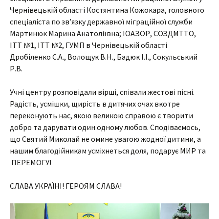
Чернівецькій області Костянтина Кожокара, головного
спеціаліста по зв’язку державної міграційної служби
Мартинюк Марина Анатоліївна; ІОАЗОР, СОЗДМТТО,
ІТТ №1, ІТТ №2, ГУМП в Чернівецькій області
Дробіленко С.А., Волощук В.Н., Бадюк І.І., Сокульський
Р.В.
Учні центру розповідали вірші, співали жестові пісні.
Радість, усмішки, щирість в дитячих очах вкотре
переконують нас, якою великою справою є творити
добро та дарувати один одному любов. Сподіваємось,
що Святий Миколай не омине увагою жодної дитини, а
нашим благодійникам усміхнеться доля, подарує МИР та
ПЕРЕМОГУ!
СЛАВА УКРАЇНІ! ГЕРОЯМ СЛАВА!