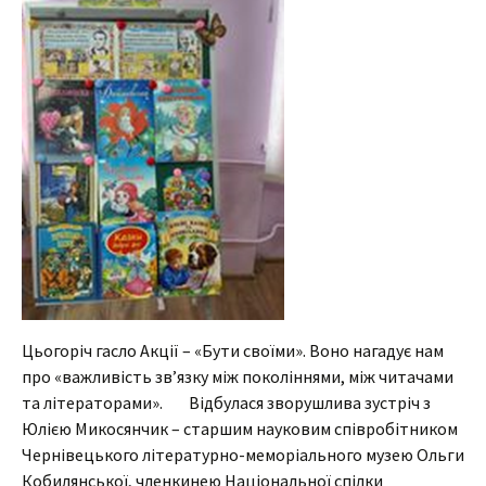
Цьогоріч гасло Акції – «Бути своїми». Воно нагадує нам
про «важливість зв’язку між поколіннями, між читачами
та літераторами». Відбулася зворушлива зустріч з
Юлією Микосянчик – старшим науковим співробітником
Чернівецького літературно-меморіального музею Ольги
Кобилянської, членкинею Національної спілки