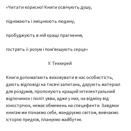
«Читати корисно! Книги освічують душу,
піднімають і зміцнюють людину,
пробуджують в ній кращі прагнення,
гострять її розум і пом’якшують серце»
У. Теккерей
Книги допомагають виховувати в нас особистість,
дають відповіді на тисячі запитань, дарують матеріал
для роздумів, пропонують кращий інтелектуальний
відпочинок і політ уяви, адже у них, на відміну від
кінострічок, немає обмежень на спецефекти. Завдяки
книгам ми пізнаємо себе, мандруємо світом, вивчаємо
історію предків, плануємо майбутнє.