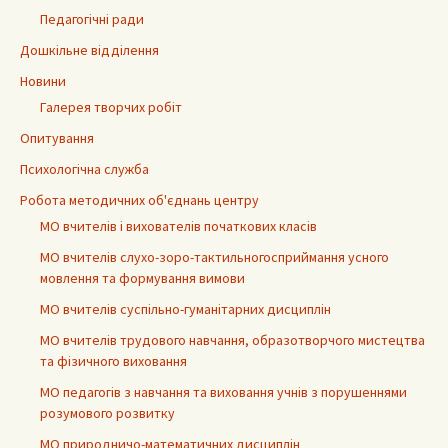
Педагогічні ради
Дошкільне відділення
Новини
Галерея творчих робіт
Опитування
Психологічна служба
Робота методичних об'єднань центру
МО вчителів і вихователів початкових класів
МО вчителів слухо-зоро-тактильногосприймання усного
мовлення та формування вимови
МО вчителів суспільно-гуманітарних дисциплін
МО вчителів трудового навчання, образотворчого мистецтва
та фізичного виховання
МО педагогів з навчання та виховання учнів з порушеннями
розумового розвитку
МО природничо-математичних дисциплін