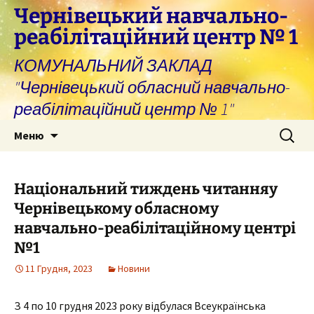
Перейти
Чернівецький навчально-
до
реабілітаційний центр № 1
вмісту
КОМУНАЛЬНИЙ ЗАКЛАД
"Чернівецький обласний навчально-
реабілітаційний центр № 1"
Пошук:
Меню
Національний тиждень читанняу
Чернівецькому обласному
навчально-реабілітаційному центрі
№1
11 Грудня, 2023
Новини
З 4 по 10 грудня 2023 року відбулася Всеукраїнська