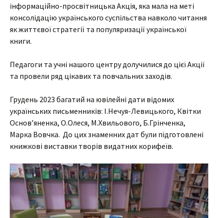
інформаційно-просвітницька Акція, яка мала на меті
консолідацію українського суспільства навколо читання
як життєвої стратегії та популяризації української
книги.
Педагоги та учні нашого центру долучилися до цієї Акції
та провели ряд цікавих та повчальних заходів.
Грудень 2023 багатий на ювілейні дати відомих
українських письменників: І.Нечуя-Левицького, Квітки
Основ’яненка, О.Олеся, М.Хвильового, Б.Грінченка,
Марка Вовчка. До цих знаменних дат були підготовлені
книжкові виставки творів видатних корифеїв.