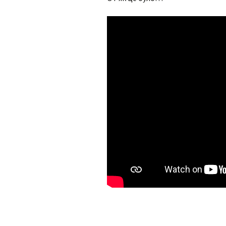
інтелектуаль
порушеннями
МО вчителів т
навчання,
образотворчо
мистецтва та 
виховання
МО вчителів і
вихователів п
класів
Методичне об
педагогів з на
виховання учн
початкових кла
порушеннями
інтелектуальн
розвитку