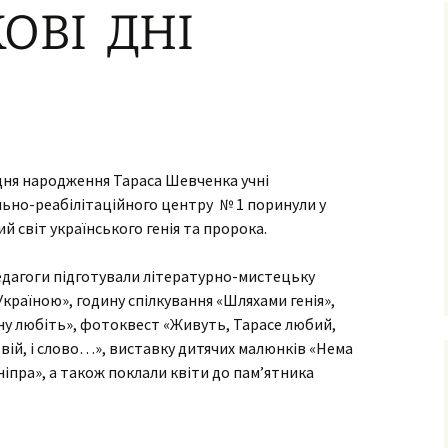
ОВІ ДНІ
ня та виховання
ксна діагностика
з особливими
бами
ексна
тація
д дня народження Тараса Шевченка учні
о-
ама
ьно-реабілітаційного центру № 1 поринули у
ьтування батьків
й світ українського генія та пророка.
лухо-
ого
едагоги підготували літературно-мистецьку
ного
країною», годину спілкування «Шляхами генія»,
имови
у любіть», фотоквест «Живуть, Тарасе любий,
ь твій, і слово…», виставку дитячих малюнків «Нема
успільно-
Дніпра», а також поклали квіти до пам’ятника
дисциплін
з навчання
чнів з