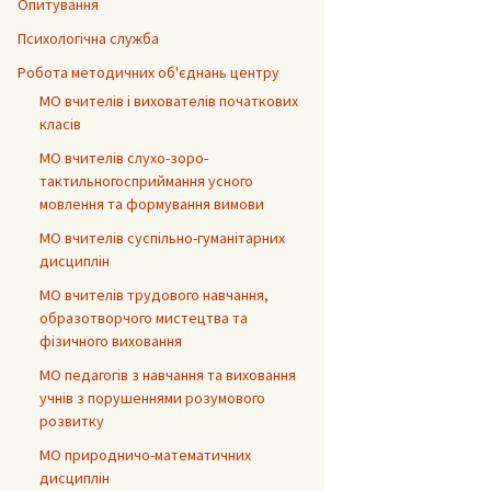
Опитування
Психологічна служба
Робота методичних об'єднань центру
МО вчителів і вихователів початкових
класів
МО вчителів слухо-зоро-
тактильногосприймання усного
мовлення та формування вимови
МО вчителів суспільно-гуманітарних
дисциплін
МО вчителів трудового навчання,
образотворчого мистецтва та
фізичного виховання
МО педагогів з навчання та виховання
учнів з порушеннями розумового
розвитку
МО природничо-математичних
дисциплін