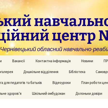
ький навчальн
ційний центр 
нівецький обласний навчально-реабіл
и
Вакансії
Контактна інформація
Новини
ПР
омогу закладам із
галерея
Дошкільне відділення
Бібліотека
Самовр
За
ивною та
ви
дуальною
а для педагогів та батьків
и навчання
рея творчих робіт
Рекомендації для
Відеоуроки
План роботи це
батьків дітей з КІ
Фі
аційно-
ьне здоров’я
 приміщень
Шкільний омбудсман
Долоньки довіри
чні послуги для
аду
Пу
и та фахівців