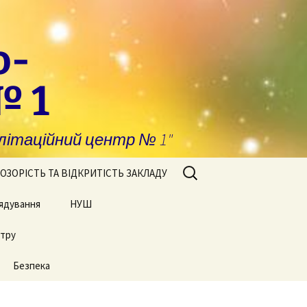
о-
№ 1
ітаційний центр № 1"
Пошук:
ОЗОРІСТЬ ТА ВІДКРИТІСТЬ ЗАКЛАДУ
ядування
побігання та
НУШ
явлення корупції
нтру
Сторінки нашого життя
нансова звітність
Безпека
блічні закупівлі