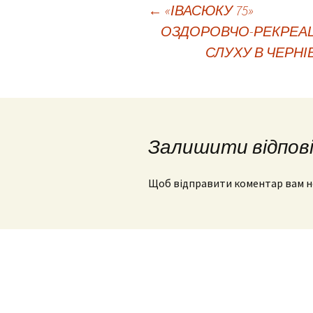
Навігація
←
«ІВАСЮКУ 75»
ОЗДОРОВЧО-РЕКРЕАЦ
СЛУХУ В ЧЕРН
по
запису
Залишити відпов
Щоб відправити коментар вам 