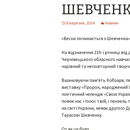
ШЕВЧЕНК
Виховна робота під час
Навчан
Накази
карантину
Компле
Педагогічні ради
Робота з дітьми
дітей 
8 Березня, 2024
Новини
дошкільного віку під час
потре
карантину
Матеріали до
«Весна починається з Шевченка»
педагогічних рад
Компл
Корекційно-розвиткова
реабілі
робота під час
Робота методичних
карантину
На відзначення 210-ї річниці ві
МО природнич
об’єднань центру
математичних
Прогр
Чернівецького обласного навчал
дисциплін
консул
Реабілітаційна робота з
чарівний та неповторний творчи
дітьми вдома під час
карантину
МО вчителів с
зоро-тактильн
Вшановуючи пам’ять Кобзаря, п
сприймання ус
виставку «Пророк, народжений У
мовлення та
формування в
поетичний челендж «Свою Україн
поміж нас і голос твій, і пензел
МО вчителів с
на світі України, немає другого 
гуманітарних 
Тарасові Шевченку.
МО педагогів 
та виховання у
От як це було…