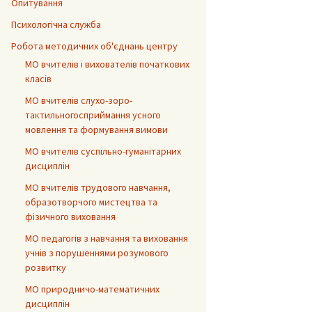
Опитування
Психологічна служба
Робота методичних об'єднань центру
МО вчителів і вихователів початкових
класів
МО вчителів слухо-зоро-
тактильногосприймання усного
мовлення та формування вимови
МО вчителів суспільно-гуманітарних
дисциплін
МО вчителів трудового навчання,
образотворчого мистецтва та
фізичного виховання
МО педагогів з навчання та виховання
учнів з порушеннями розумового
розвитку
МО природничо-математичних
дисциплін