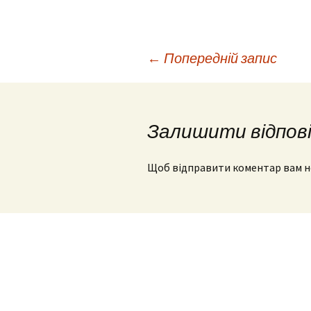
Навігація
←
Попередній запис
по
Залишити відпов
запису
Щоб відправити коментар вам 