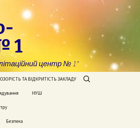
о-
№ 1
ітаційний центр № 1"
Пошук:
ОЗОРІСТЬ ТА ВІДКРИТІСТЬ ЗАКЛАДУ
ядування
побігання та
НУШ
явлення корупції
нтру
Сторінки нашого життя
нансова звітність
Безпека
блічні закупівлі