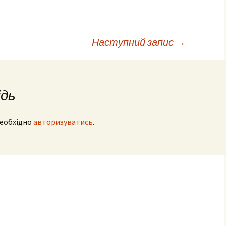
Наступний запис
→
ідь
необхідно
авторизуватись
.