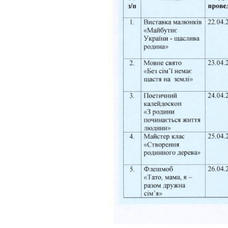
інтелектуаль
порушеннями
МО вчителів т
навчання,
образотворчо
мистецтва та 
виховання
МО вчителів і
вихователів п
класів
Методичне об
педагогів з на
виховання учн
початкових кла
порушеннями
інтелектуальн
розвитку