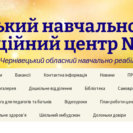
ький навчальн
ційний центр 
нівецький обласний навчально-реабіл
и
Вакансії
Контактна інформація
Новини
ПР
омогу закладам із
галерея
Дошкільне відділення
Бібліотека
Самовр
За
ивною та
ви
дуальною
а для педагогів та батьків
и навчання
рея творчих робіт
Рекомендації для
Відеоуроки
План роботи це
батьків дітей з КІ
Фі
аційно-
ьне здоров’я
 приміщень
Шкільний омбудсман
Долоньки довіри
чні послуги для
аду
Пу
и та фахівців