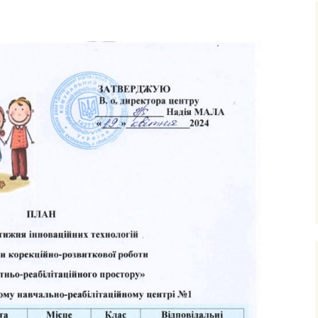
ня та виховання
ксна діагностика
з особливими
бами
ексна
тація
о-
ама
ьтування батьків
лухо-
ого
ного
имови
успільно-
дисциплін
з навчання
чнів з