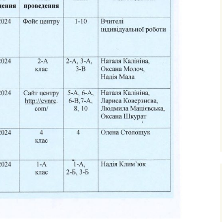
ними
рудового
го
фізичного
очаткових
’єднання
вчання і
ів
сів з
ого