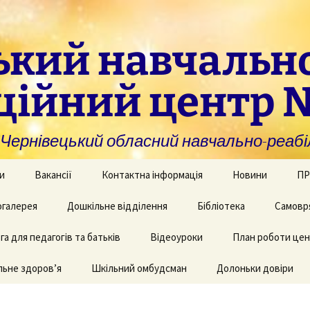
ький навчальн
ційний центр 
нівецький обласний навчально-реабіл
и
Вакансії
Контактна інформація
Новини
ПР
омогу закладам із
галерея
Дошкільне відділення
Бібліотека
Самовр
За
ивною та
ви
дуальною
а для педагогів та батьків
и навчання
рея творчих робіт
Рекомендації для
Відеоуроки
План роботи це
батьків дітей з КІ
Фі
аційно-
ьне здоров’я
 приміщень
Шкільний омбудсман
Долоньки довіри
чні послуги для
аду
Пу
и та фахівців