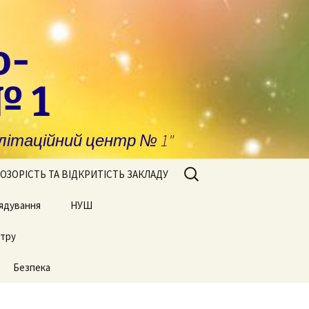
о-
№ 1
ітаційний центр № 1"
Пошук:
ОЗОРІСТЬ ТА ВІДКРИТІСТЬ ЗАКЛАДУ
ядування
побігання та
НУШ
явлення корупції
нтру
Сторінки нашого життя
нансова звітність
Безпека
блічні закупівлі