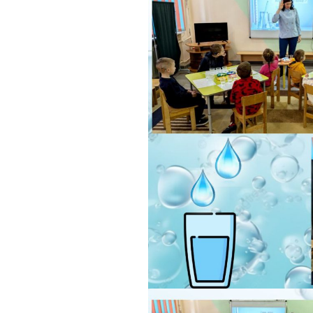
інтелектуаль
порушеннями
МО вчителів т
навчання,
образотворчо
мистецтва та 
виховання
МО вчителів і
вихователів п
класів
Методичне об
педагогів з на
виховання учн
початкових кла
порушеннями
інтелектуальн
розвитку