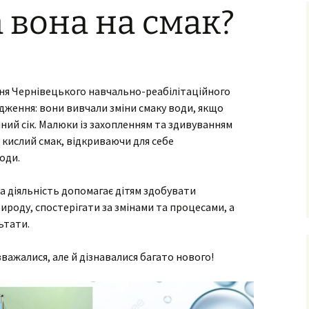
 вона на смак?
ня та виховання
ксна діагностика
з особливими
бами
ня Чернівецького навчально-реабілітаційного
ексна
тація
дження: вони вивчали зміни смаку води, якщо
нний сік. Малюки із захопленням та здивуванням
о-
ама
 кислий смак, відкриваючи для себе
ьтування батьків
оди.
лухо-
ого
 діяльність допомагає дітям здобувати
ного
ироду, спостерігати за змінами та процесами, а
имови
ьтати.
успільно-
важалися, але й дізнавалися багато нового!
дисциплін
з навчання
чнів з