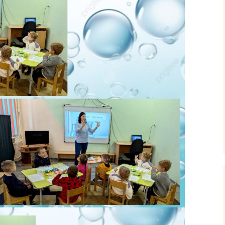
ними
рудового
го
фізичного
очаткових
’єднання
вчання і
ів
сів з
ого