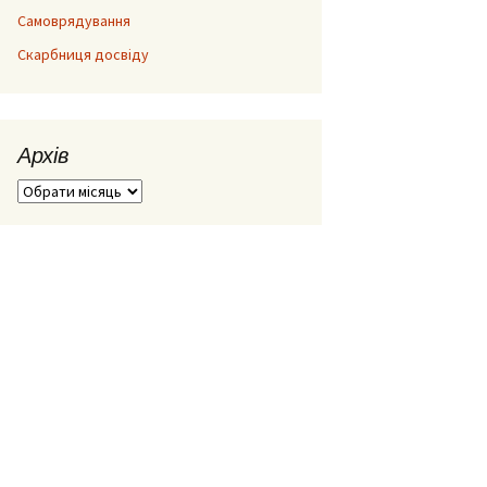
Самоврядування
Скарбниця досвіду
Архів
Архів