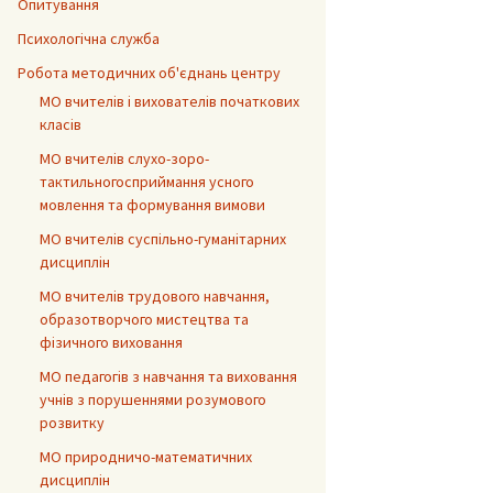
Опитування
Психологічна служба
Робота методичних об'єднань центру
МО вчителів і вихователів початкових
класів
МО вчителів слухо-зоро-
тактильногосприймання усного
мовлення та формування вимови
МО вчителів суспільно-гуманітарних
дисциплін
МО вчителів трудового навчання,
образотворчого мистецтва та
фізичного виховання
МО педагогів з навчання та виховання
учнів з порушеннями розумового
розвитку
МО природничо-математичних
дисциплін