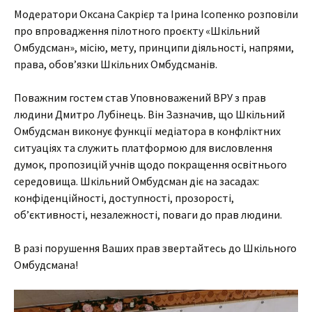
Модератори Оксана Сакрієр та Ірина Ісопенко розповіли
про впровадження пілотного проєкту «Шкільний
Омбудсман», місію, мету, принципи діяльності, напрями,
права, обов’язки Шкільних Омбудсманів.
Поважним гостем став Уповноважений ВРУ з прав
людини Дмитро Лубінець. Він Зазначив, що Шкільний
Омбудсман виконує функції медіатора в конфліктних
ситуаціях та служить платформою для висловлення
думок, пропозицій учнів щодо покращення освітнього
середовища. Шкільний Омбудсман діє на засадах:
конфіденційності, доступності, прозорості,
об’єктивності, незалежності, поваги до прав людини.
В разі порушення Ваших прав звертайтесь до Шкільного
Омбудсмана!