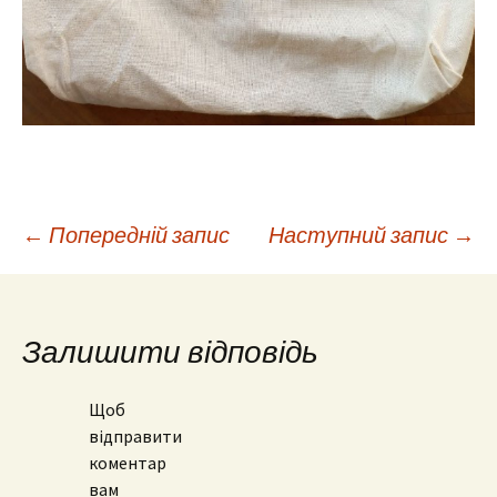
Навігація
←
Попередній запис
Наступний запис
→
по
Залишити відповідь
запису
Щоб
відправити
коментар
вам