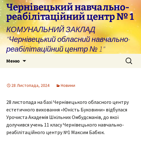
Перейти
Чернівецький навчально-
до
реабілітаційний центр № 1
вмісту
КОМУНАЛЬНИЙ ЗАКЛАД
"Чернівецький обласний навчально-
реабілітаційний центр № 1"
Пошук:
Меню
28 Листопада, 2024
Новини
28 листопада на базі Чернівецького обласного центру
естетичного виховання «Юність Буковини» відбулася
Урочиста Академія Шкільних Омбудсманів, до якої
долучився учень 11 класу Чернівецького навчально-
реабілітаційного центру №1 Максим Бабюк.