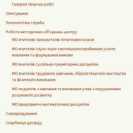
Галерея творчих робіт
Опитування
Психологічна служба
Робота методичних об'єднань центру
МО вчителів і вихователів початкових класів
МО вчителів слухо-зоро-тактильногосприймання усного
мовлення та формування вимови
МО вчителів суспільно-гуманітарних дисциплін
МО вчителів трудового навчання, образотворчого мистецтва
та фізичного виховання
МО педагогів з навчання та виховання учнів з порушеннями
розумового розвитку
МО природничо-математичних дисциплін
Самоврядування
Скарбниця досвіду