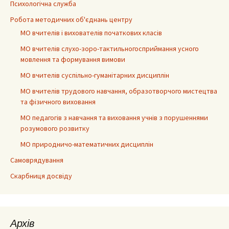
Психологічна служба
Робота методичних об'єднань центру
МО вчителів і вихователів початкових класів
МО вчителів слухо-зоро-тактильногосприймання усного
мовлення та формування вимови
МО вчителів суспільно-гуманітарних дисциплін
МО вчителів трудового навчання, образотворчого мистецтва
та фізичного виховання
МО педагогів з навчання та виховання учнів з порушеннями
розумового розвитку
МО природничо-математичних дисциплін
Самоврядування
Скарбниця досвіду
Архів