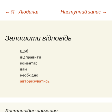
Навігація
←
Я – Людина!
Наступний запис
→
по
Залишити відповідь
запису
Щоб
відправити
коментар
вам
необхідно
авторизуватись
.
Дистанційне навчання