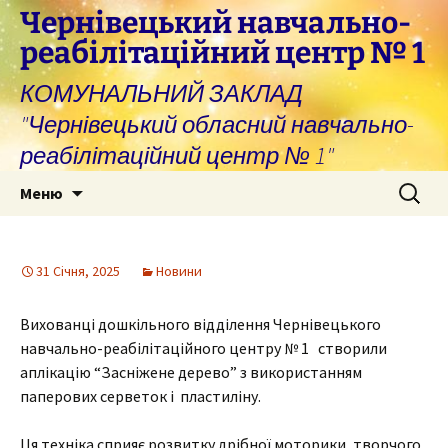
Перейти
Чернівецький навчально-
до
реабілітаційний центр № 1
вмісту
КОМУНАЛЬНИЙ ЗАКЛАД
"Чернівецький обласний навчально-
реабілітаційний центр № 1"
Пошук:
Меню
31 Січня, 2025
Новини
Вихованці дошкільного відділення Чернівецького
навчально-реабілітаційного центру № 1 створили
аплікацію “Засніжене дерево” з використанням
паперових серветок і пластиліну.
Ця техніка сприяє розвитку дрібної моторики, творчого