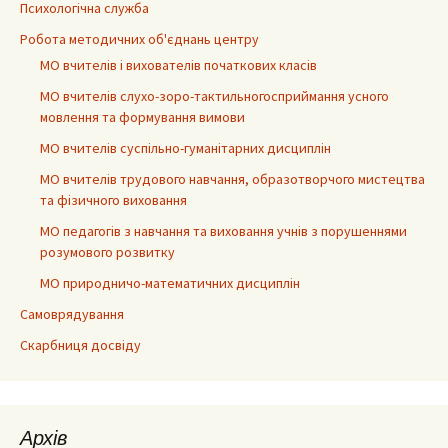
Психологічна служба
Робота методичних об'єднань центру
МО вчителів і вихователів початкових класів
МО вчителів слухо-зоро-тактильногосприймання усного
мовлення та формування вимови
МО вчителів суспільно-гуманітарних дисциплін
МО вчителів трудового навчання, образотворчого мистецтва
та фізичного виховання
МО педагогів з навчання та виховання учнів з порушеннями
розумового розвитку
МО природничо-математичних дисциплін
Самоврядування
Скарбниця досвіду
Архів